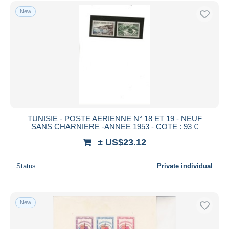
Free shipping
New
Payment methods
PayPal
Bank transfer
Visa
MasterCard
Bancontact
iDeal
TUNISIE - POSTE AERIENNE N° 18 ET 19 - NEUF
SANS CHARNIERE -ANNEE 1953 - COTE : 93 €
Maestro
± US$23.12
Deselect all
Seller's residence
Status
Private individual
Entire world
New