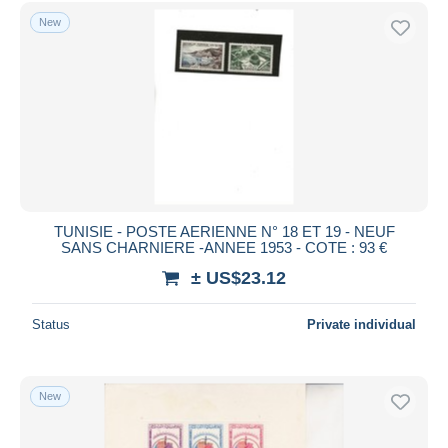
Free shipping
New
Payment methods
PayPal
Bank transfer
Visa
MasterCard
Bancontact
iDeal
TUNISIE - POSTE AERIENNE N° 18 ET 19 - NEUF
SANS CHARNIERE -ANNEE 1953 - COTE : 93 €
Maestro
± US$23.12
Deselect all
Seller's residence
Status
Private individual
Entire world
New