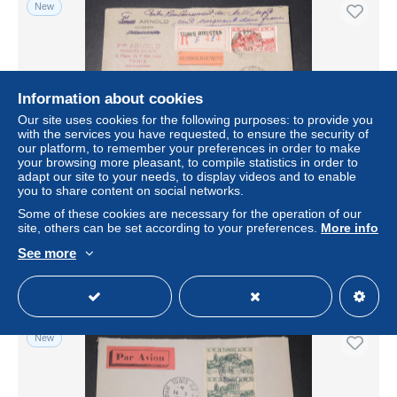
New
Information about cookies
Our site uses cookies for the following purposes: to provide you
with the services you have requested, to ensure the security of
our platform, to remember your preferences in order to make
your browsing more pleasant, to compile statistics in order to
adapt our site to your needs, to display videos and to enable
you to share content on social networks.
TUNISIE - Enveloppe en recommandé contre
remboursement de Tunis pour Paris en 1949 - L 11156
Some of these cookies are necessary for the operation of our
site, others can be set according to your preferences.
More info
± US$23.13
See more
Status
Professional
New