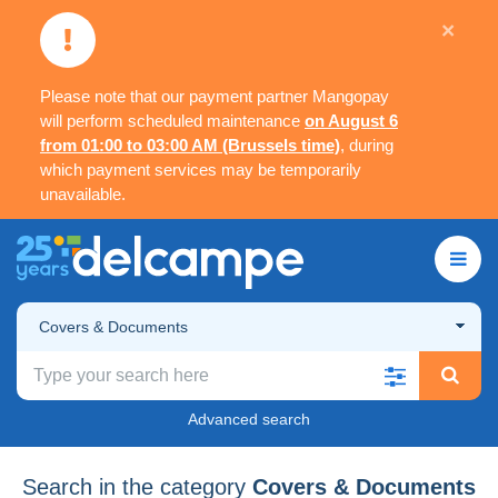
×
Please note that our payment partner Mangopay
will perform scheduled maintenance
on August 6
from 01:00 to 03:00 AM (Brussels time)
, during
which payment services may be temporarily
unavailable.
Covers & Documents
Advanced search
Search in the category
Covers & Documents