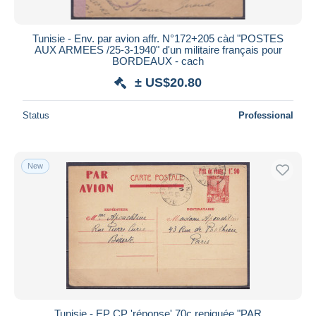
All durations
New since
days
Tunisie - Env. par avion affr. N°172+205 càd "POSTES
AUX ARMEES /25-3-1940" d'un militaire français pour
Closing in
hours
BORDEAUX - cach
± US$20.80
Price
From
US$
to
US$
Status
Professional
With a deal only
Free shipping
New
Payment methods
PayPal
Bank transfer
Visa
MasterCard
Bancontact
iDeal
Tunisie - EP CP 'réponse' 70c repiquée "PAR
Maestro