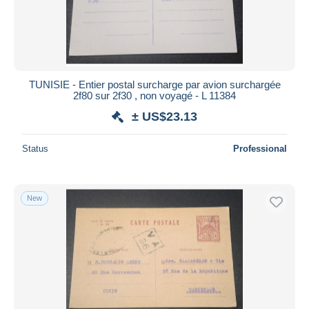
TUNISIE - Entier postal surcharge par avion surchargée
2f80 sur 2f30 , non voyagé - L 11384
± US$23.13
Status
Professional
New