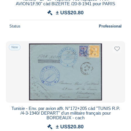
AVION/1F.90" càd BIZERTE /20-8-1941 pour PARIS
Deselect all
± US$20.80
Seller's residence
Status
Professional
Entire world
New
Submit
Tunisie - Env. par avion affr. N°172+205 càd "TUNIS R.P.
/4-3-1940/ DEPART" d'un militaire français pour
BORDEAUX - cach
± US$20.80