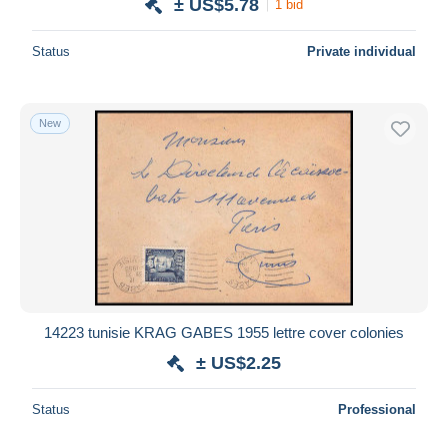
± US$5.78
1 bid
Status
Private individual
New
14223 tunisie KRAG GABES 1955 lettre cover colonies
± US$2.25
Status
Professional