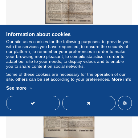
Affiche WOII - Mededeling Duitsche Generaal
Information about cookies
Gouvernement - 17 juni, (V2740)
Our site uses cookies for the following purposes: to provide you
± US$23.04
with the services you have requested, to ensure the security of
our platform, to remember your preferences in order to make
your browsing more pleasant, to compile statistics in order to
Status
Private individual
adapt our site to your needs, to display videos and to enable
you to share content on social networks.
Some of these cookies are necessary for the operation of our
site, others can be set according to your preferences.
More info
New
See more