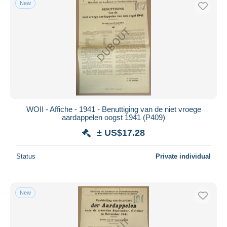
New
Free shipping
Payment methods
PayPal
Bank transfer
Visa
MasterCard
Bancontact
WOII - Affiche - 1941 - Benuttiging van de niet vroege
iDeal
aardappelen oogst 1941 (P409)
Maestro
± US$17.28
Deselect all
Status
Private individual
Seller's residence
Entire world
New