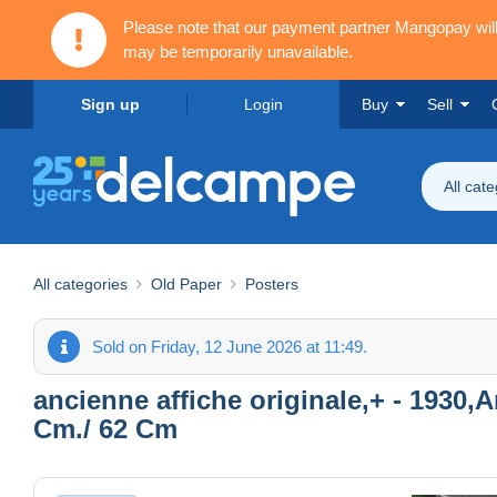
Please note that our payment partner Mangopay wi
may be temporarily unavailable.
Sign up
Login
Buy
Sell
All cat
All categories
Old Paper
Posters
Sold on Friday, 12 June 2026 at 11:49.
ancienne affiche originale,+ - 193
Cm./ 62 Cm