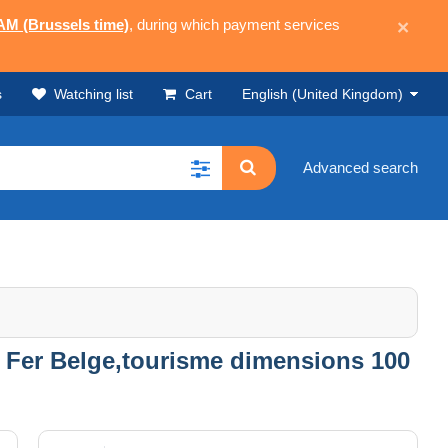
 AM (Brussels time)
, during which payment services
×
s
Watching list
Cart
English (United Kingdom)
Advanced search
 Fer Belge,tourisme dimensions 100