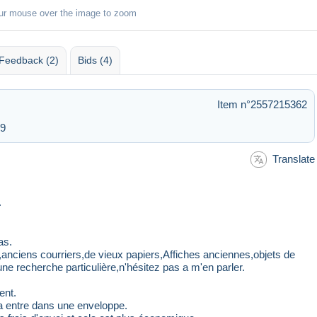
ur mouse over the image to zoom
Feedback (2)
Bids (4)
Item n°2557215362
49
Translate
.
as.
s,anciens courriers,de vieux papiers,Affiches anciennes,objets de
ne recherche particulière,n'hésitez pas a m'en parler.
ent.
ela entre dans une enveloppe.