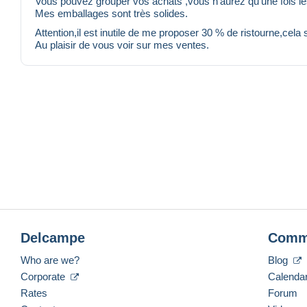
Vous pouvez grouper vos achats ,vous n'aurez qu'une fois les
Mes emballages sont très solides.
Attention,il est inutile de me proposer 30 % de ristourne,cela
Au plaisir de vous voir sur mes ventes.
Delcampe
Comm
Who are we?
Blog
Corporate
Calenda
Rates
Forum