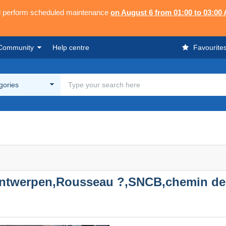
ll perform scheduled maintenance
on August 6 from 01:00 to 03:00
Community
Help centre
Favourite
egories
0,Antwerpen,Rousseau ?,SNCB,chemin de