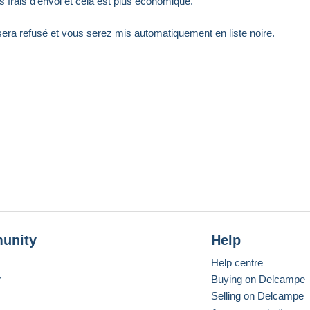
 frais d'envoi et cela est plus économique.
 sera refusé et vous serez mis automatiquement en liste noire.
unity
Help
Help centre
r
Buying on Delcampe
Selling on Delcampe