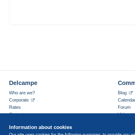
Delcampe
Comm
Who are we?
Blog
Corporate
Calenda
Rates
Forum
Contact us
Videos
Information about cookies
Our site uses cookies for the following purposes: to provide you w