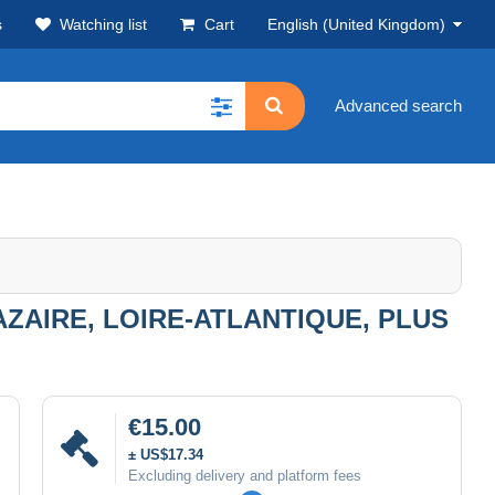
s
Watching list
Cart
English (United Kingdom)
Advanced search
AZAIRE, LOIRE-ATLANTIQUE, PLUS
€15.00
± US$17.34
Excluding delivery and platform fees