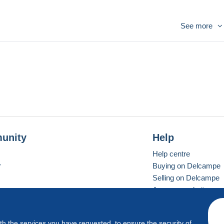
See more
unity
Help
Help centre
r
Buying on Delcampe
Selling on Delcampe
A secure website
ith the services you have requested, to ensure the security of