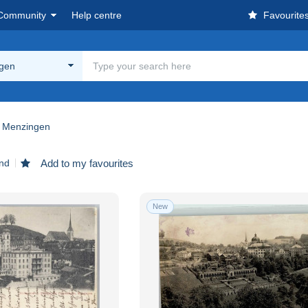
Community
Help centre
Favourite
gen
Menzingen
und
Add to my favourites
New