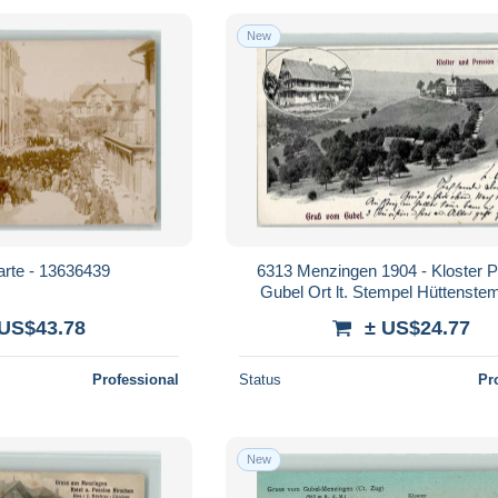
New
arte - 13636439
6313 Menzingen 1904 - Kloster 
Gubel Ort lt. Stempel Hüttenstem
13223821
 US$43.78
± US$24.77
Professional
Status
Pr
New