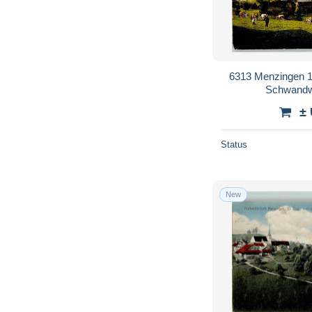
6313 Menzingen 1
Schwandw
±
Status
New