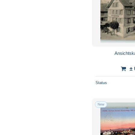
Ansichtsk
±
Status
New