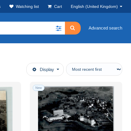
s
Watching list
Cart
English (United Kingdom)
Advanced search
Display
New