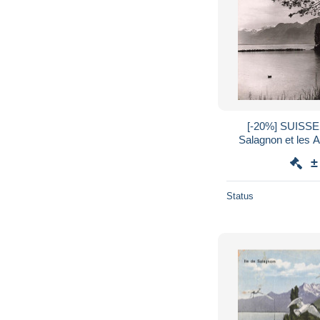
[-20%] SUISSE 
Salagnon et les A
posta
±
Status