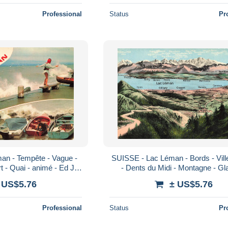
Professional
Status
Pr
an - Tempête - Vague -
SUISSE - Lac Léman - Bords - Vill
t - Quai - animé - Ed J
- Dents du Midi - Montagne - Gla
 Carte postale
Paysage - Carte postale
 US$5.76
± US$5.76
Professional
Status
Pr