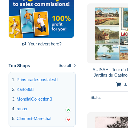
Your advert here?
Top Shops
See all
SUISSE - Tour du 
Jardins du Casino
Prins-cartespostales
Chillon - Excen
±
Karto86
Status
MondialCollection
ranas
Clement-Marechal