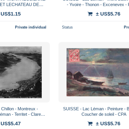
ET LECHATEAU DE
- Yvoire - Thonon - Excenevex - 
/ VOIR SCANS
Téléphérique - animé - Carte po
 US$1.15
± US$5.76
Private individual
Status
Pr
Chillon - Montreux -
SUISSE - Lac Léman - Peinture - 
man - Territet - Clarens
Coucher de soleil - CPA
- Lutry - Carte Postale
 US$5.47
± US$5.76