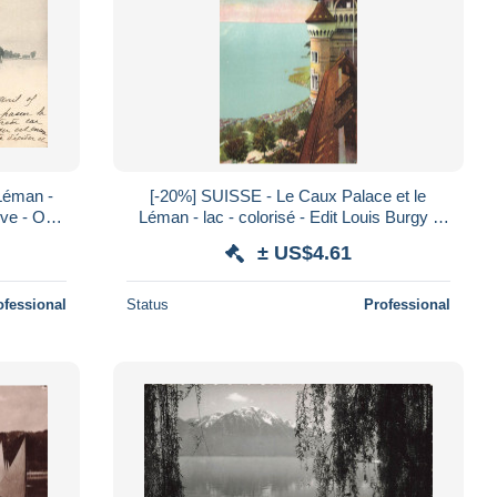
 Léman -
[-20%] SUISSE - Le Caux Palace et le
ve - Oblit
Léman - lac - colorisé - Edit Louis Burgy -
ne
Lausanne - Carte Postale Ancienne
± US$4.61
ofessional
Status
Professional