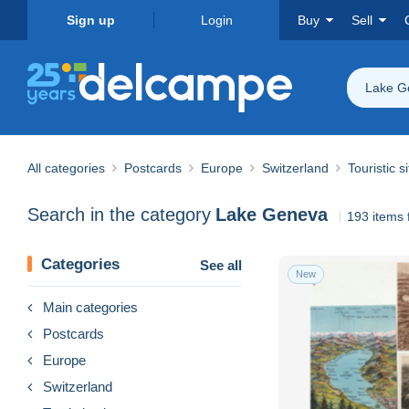
Sign up
Login
Buy
Sell
Lake G
All categories
Postcards
Europe
Switzerland
Touristic s
Search in the category
Lake Geneva
193 items 
Categories
See all
New
Main categories
Postcards
Europe
Switzerland