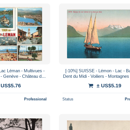
Lac Léman - Multivues -
[-10%] SUISSE - Lémon - Lac - Barques -
 - Genève - Château de
Dent du Midi - Voiliers - Montagnes 
evex - Carte postale
Edit Photoglob - Carte posta
 US$5.76
± US$5.19
Professional
Status
Pr