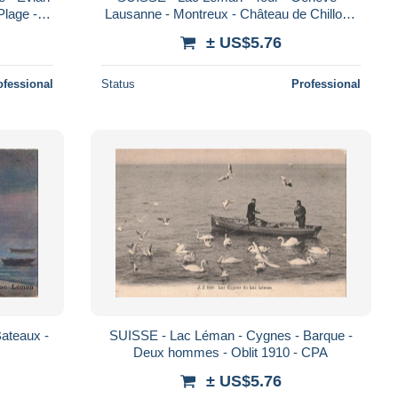
Plage -
Lausanne - Montreux - Château de Chillon -
stale
Yvoire - Bateau - Carte postale
± US$5.76
ofessional
Status
Professional
Bateaux -
SUISSE - Lac Léman - Cygnes - Barque -
Deux hommes - Oblit 1910 - CPA
± US$5.76