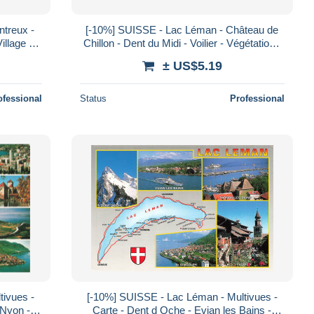
treux -
[-10%] SUISSE - Lac Léman - Château de
llage -
Chillon - Dent du Midi - Voilier - Végétation -
le ancie
Paysage - Carte postale
± US$5.19
ofessional
Status
Professional
tivues -
[-10%] SUISSE - Lac Léman - Multivues -
 Nyon -
Carte - Dent d Oche - Evian les Bains -