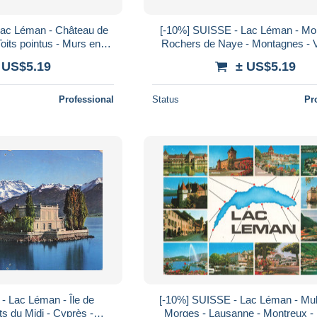
Lac Léman - Château de
[-10%] SUISSE - Lac Léman - Mon
Toits pointus - Murs en
Rochers de Naye - Montagnes - Vi
Arbres - Carte postale
Colorisée - Ob 1904 - Carte posta
 US$5.19
± US$5.19
Professional
Status
Pr
- Lac Léman - Île de
[-10%] SUISSE - Lac Léman - Mul
s du Midi - Cyprès -
Morges - Lausanne - Montreux -