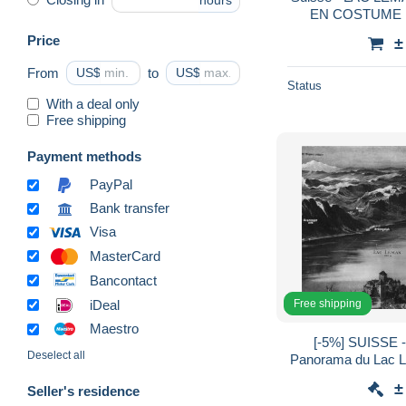
hours
EN COSTUME 
CHILLON
Price
±
From
US$
to
US$
Status
With a deal only
Free shipping
Payment methods
PayPal
Bank transfer
Visa
MasterCard
Bancontact
Free shipping
iDeal
Maestro
[-5%] SUISSE - 
Deselect all
Panorama du Lac Lé
- rivage - ouchy 
±
Seller's residence