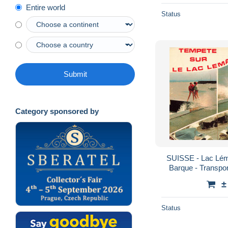
Entire world
Status
Submit
Category sponsored by
SUISSE - Lac Lém
Barque - Transpor
Cellard -
±
Status