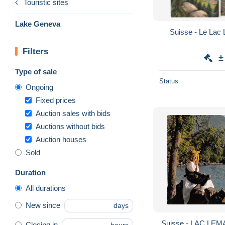
Touristic sites
Lake Geneva
Suisse - Le Lac
Filters
±
Type of sale
Status
Ongoing
Fixed prices
Auction sales with bids
Auctions without bids
Auction houses
Sold
Duration
All durations
New since
days
Suisse - LAC L
Closing in