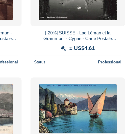
éman -
[-20%] SUISSE - Lac Léman et la
ostale
Grammont - Cygne - Carte Postale
Ancienne
± US$4.61
ofessional
Status
Professional