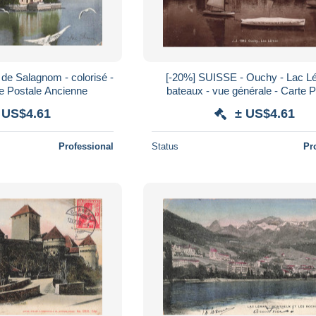
 de Salagnom - colorisé -
[-20%] SUISSE - Ouchy - Lac L
te Postale Ancienne
bateaux - vue générale - Carte P
Ancienne
 US$4.61
± US$4.61
Professional
Status
Pr