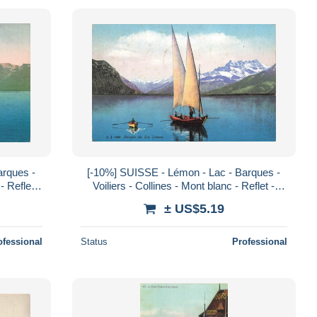
[-10%] SUISSE - Lémon - Lac - Barques -
- Reflet -
Voiliers - Collines - Mont blanc - Reflet -
le
Animé - Nuage - Paysage - Carte pos
± US$5.19
ofessional
Status
Professional