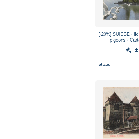
[-20%] SUISSE - Ile
pigeons - Car
±
Status