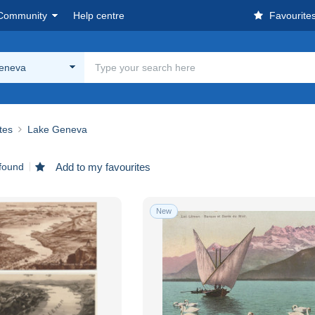
Community
Help centre
Favourite
eneva
ites
Lake Geneva
found
Add to my favourites
New