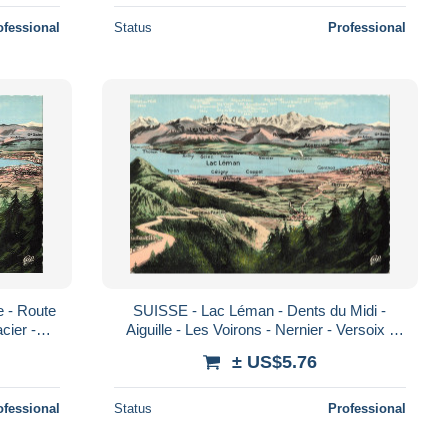
ofessional
Status
Professional
e - Route
SUISSE - Lac Léman - Dents du Midi -
cier -
Aiguille - Les Voirons - Nernier - Versoix -
Genthoa - Carte postale
± US$5.76
ofessional
Status
Professional