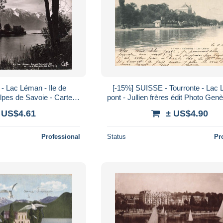
- Lac Léman - Ile de
[-15%] SUISSE - Tourronte - Lac
lpes de Savoie - Carte
pont - Jullien frères édit Photo Genè
le ancienne
1905 - Carte Postale Ancien
 US$4.61
± US$4.90
Professional
Status
Pr