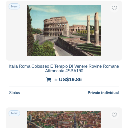
Free shipping
New
Payment methods
PayPal
Bank transfer
Visa
MasterCard
Bancontact
iDeal
Italia Roma Colosseo E Tempio DI Venere Rovine Romane
Affrancata #SBA190
Maestro
± US$19.86
Deselect all
Seller's residence
Status
Private individual
Entire world
New