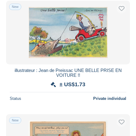
Free shipping
New
Payment methods
PayPal
Bank transfer
Visa
MasterCard
Bancontact
iDeal
illustrateur : Jean de Preissac UNE BELLE PRISE EN
VOITURE !!
Maestro
± US$1.73
Deselect all
Seller's residence
Status
Private individual
Entire world
New