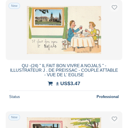
New
QU -(24) " IL FAIT BON VIVRE A NOJALS " -
ILLUSTRATEUR J . DE PREISSAC - COUPLE ATTABLE
- VUE DE L' EGLISE
± US$3.47
Status
Professional
New