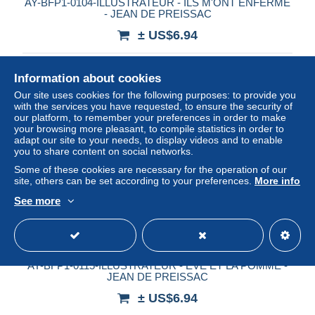
AY-BFP1-0104-ILLUSTRATEUR - ILS M'ONT ENFERME
- JEAN DE PREISSAC
± US$6.94
Status
Professional
Information about cookies
Our site uses cookies for the following purposes: to provide you
with the services you have requested, to ensure the security of
our platform, to remember your preferences in order to make
your browsing more pleasant, to compile statistics in order to
adapt our site to your needs, to display videos and to enable
you to share content on social networks.
Some of these cookies are necessary for the operation of our
site, others can be set according to your preferences.
More info
See more
AY-BFP1-0115-ILLUSTRATEUR - EVE ET LA POMME -
JEAN DE PREISSAC
± US$6.94