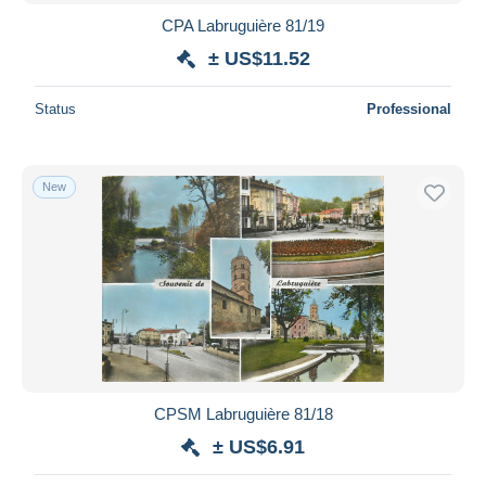
CPA Labruguière 81/19
± US$11.52
Status
Professional
New
CPSM Labruguière 81/18
± US$6.91