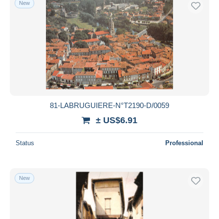
New
Free shipping
Payment methods
PayPal
Bank transfer
Visa
MasterCard
Bancontact
81-LABRUGUIERE-N°T2190-D/0059
iDeal
± US$6.91
Maestro
Deselect all
Status
Professional
Seller's residence
Entire world
New