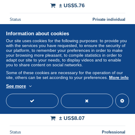
± US$5.76
Status
Private individual
Information about cookies
Our site uses cookies for the following purposes: to provide you
New
with the services you have requested, to ensure the security of
our platform, to remember your preferences in order to make
your browsing more pleasant, to compile statistics in order to
adapt our site to your needs, to display videos and to enable
you to share content on social networks.
Some of these cookies are necessary for the operation of our
site, others can be set according to your preferences.
More info
See more
81 - LABRUGUIERE - Le dessous du Pont et Clocher du
XIIIe siècle
± US$8.07
Status
Professional