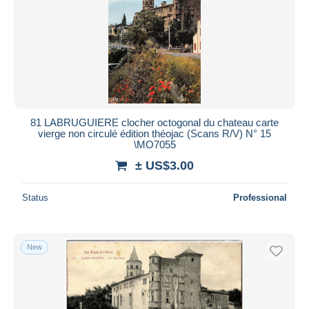
81 LABRUGUIERE clocher octogonal du chateau carte
vierge non circulé édition théojac (Scans R/V) N° 15
\MO7055
± US$3.00
Status
Professional
New