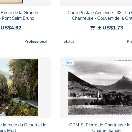
Route de la Grande
Carte Postale Ancienne - 38 - La
e Pont Saint Bruno
Chartreuse - Couvent de la Gr
Chartreuse - Vue générale rédui
 US$4.62
± US$1.73
complète
Professional
Status
Pr
New
la route du Desert et le
CPM St Pierre de Chartreuse le 
ers Mort
Chamechaude