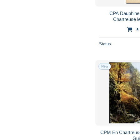
CPA Dauphine 
Chartreuse l
±
Status
New
CPM En Chartreuse 
Gui