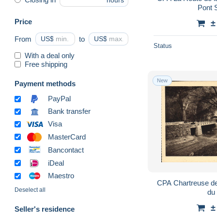
hours
Pont 
Price
±
From
US$
to
US$
Status
With a deal only
Free shipping
New
Payment methods
PayPal
Bank transfer
Visa
MasterCard
Bancontact
iDeal
Maestro
CPA Chartreuse de
Deselect all
du
±
Seller's residence