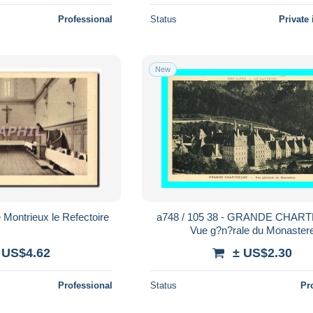
Professional
Status
Private 
New
Montrieux le Refectoire
a748 / 105 38 - GRANDE CHA
Vue g?n?rale du Monaster
 US$4.62
± US$2.30
Professional
Status
Pr