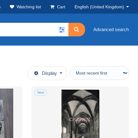
s
Watching list
Cart
English (United Kingdom)
Advanced search
Display
New