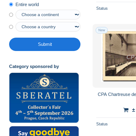
Entire world
Status
New
Submit
Category sponsored by
CPA Chartreuse de 
±
Status