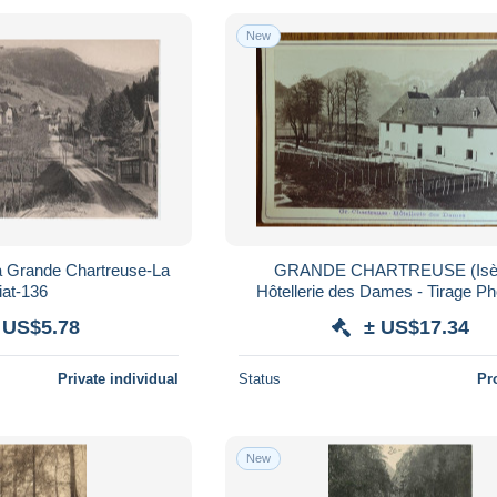
New
a Grande Chartreuse-La
GRANDE CHARTREUSE (Isèr
iat-136
Hôtellerie des Dames - Tirage Ph
carton fort (fin XIXe - début XX
 US$5.78
± US$17.34
Private individual
Status
Pr
New