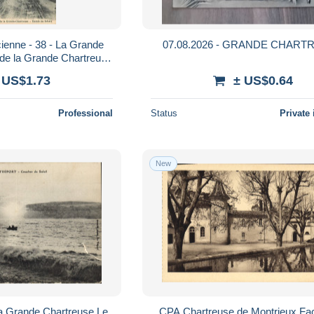
ienne - 38 - La Grande
07.08.2026 - GRANDE CHART
 de la Grande Chartreuse
rt - Carte Neuve - CP
 US$1.73
± US$0.64
Professional
Status
Private 
New
a Grande Chartreuse Le
CPA Chartreuse de Montrieux Fa