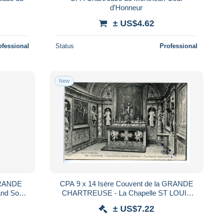
d'Honneur
± US$4.62
ofessional
Status
Professional
New
CPA 9 x 14 Isère Couvent de la GRANDE
and Som
CHARTREUSE - La Chapelle ST LOUIS
Photo prise avant l'expulsion des Pères
± US$7.22