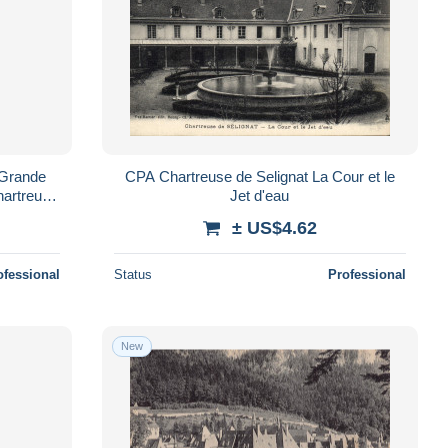
 Grande
CPA Chartreuse de Selignat La Cour et le
hartreuse
Jet d'eau
rte Ne
± US$4.62
ofessional
Status
Professional
New