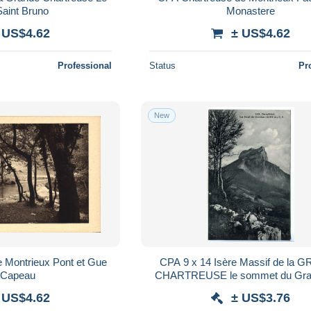
Saint Bruno
Monastere
 US$4.62
± US$4.62
Professional
Status
Pr
New
 Montrieux Pont et Gue
CPA 9 x 14 Isère Massif de la GRANDE
 Capeau
CHARTREUSE le sommet du Gr
et Chamechaude
 US$4.62
± US$3.76