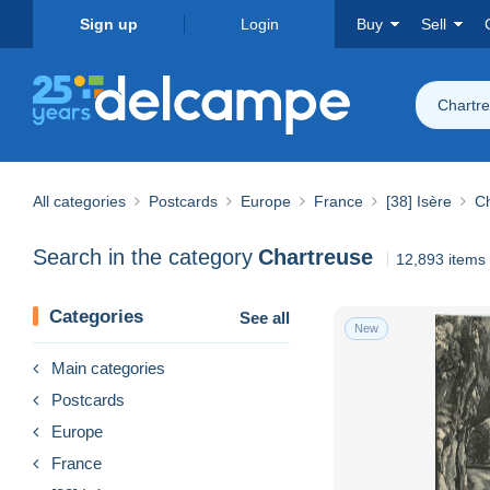
Sign up
Login
Buy
Sell
Chartr
All categories
Postcards
Europe
France
[38] Isère
C
Search in the category
Chartreuse
12,893 items
Categories
See all
New
Main categories
Postcards
Europe
France