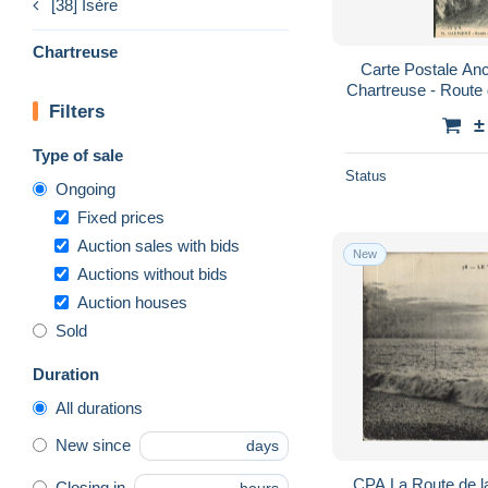
[38] Isère
Chartreuse
Carte Postale Anc
Chartreuse - Route
Filters
- Entrée du Dése
±
Type of sale
Status
Ongoing
Fixed prices
Auction sales with bids
New
Auctions without bids
Auction houses
Sold
Duration
All durations
New since
days
CPA La Route de l
Closing in