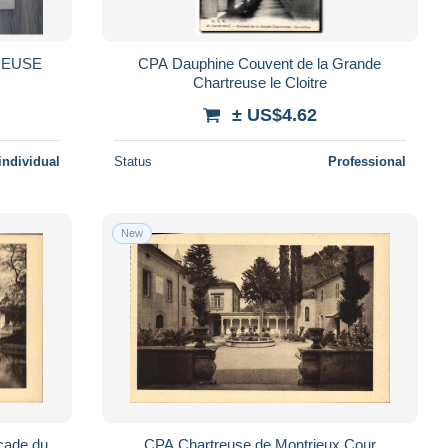
REUSE
CPA Dauphine Couvent de la Grande
Chartreuse le Cloitre
± US$4.62
individual
Status
Professional
New
cade du
CPA Chartreuse de Montrieux Cour