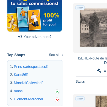
New
Your advert here?
Top Shops
See all
ISERE-Route de l
D
Prins-cartespostales
±
Karto86
Status
MondialCollection
ranas
Clement-Marechal
New