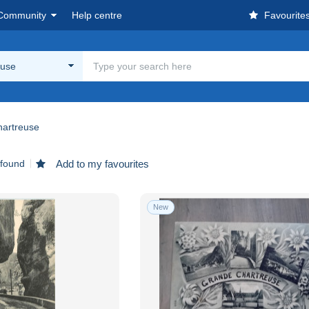
Community
Help centre
Favourite
euse
hartreuse
 found
Add to my favourites
New