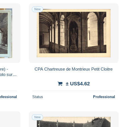
New
e) -
CPA Chartreuse de Montrieux Petit Cloitre
oto sur
e s.)
± US$4.62
ofessional
Status
Professional
New