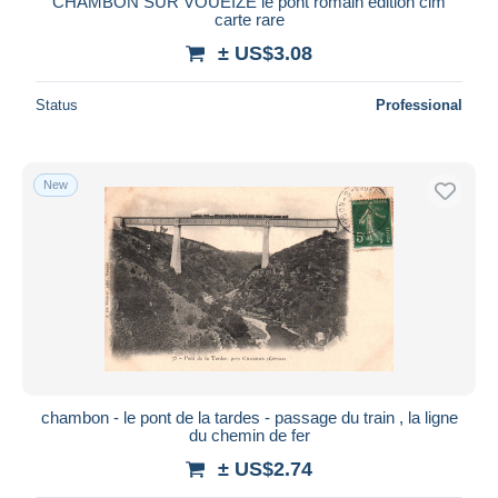
CHAMBON SUR VOUEIZE le pont romain édition cim
carte rare
± US$3.08
Status
Professional
New
chambon - le pont de la tardes - passage du train , la ligne
du chemin de fer
± US$2.74