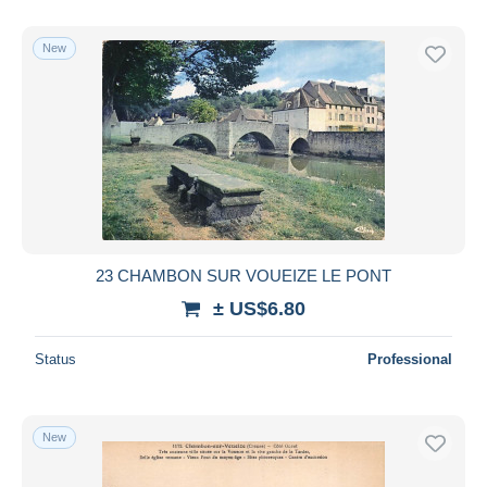
With a deal only
Free shipping
New
Payment methods
PayPal
Bank transfer
Visa
MasterCard
Bancontact
iDeal
23 CHAMBON SUR VOUEIZE LE PONT
Maestro
± US$6.80
Deselect all
Status
Professional
Seller's residence
Entire world
New