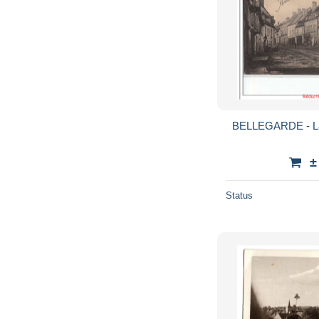
BELLEGARDE - La 
±
Status