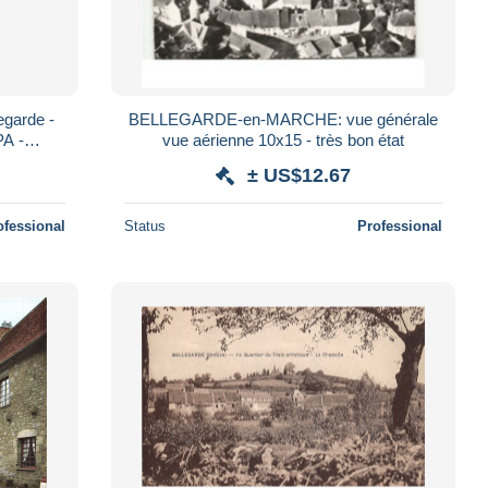
egarde -
BELLEGARDE-en-MARCHE: vue générale
PA -
vue aérienne 10x15 - très bon état
Recto-Ver
± US$12.67
ofessional
Status
Professional