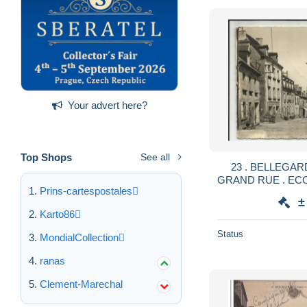
Your advert here?
Top Shops
See all
23 . BELLEGAR
GRAND RUE . ECONOMATS DU CENTRE
Prins-cartespostales
. LA MERCE
±
Karto86
Status
MondialCollection
ranas
Clement-Marechal