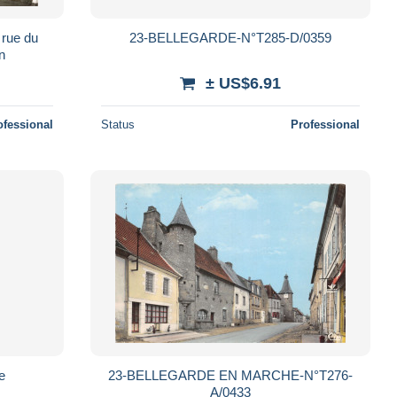
 rue du
23-BELLEGARDE-N°T285-D/0359
n
± US$6.91
ofessional
Status
Professional
e
23-BELLEGARDE EN MARCHE-N°T276-
A/0433