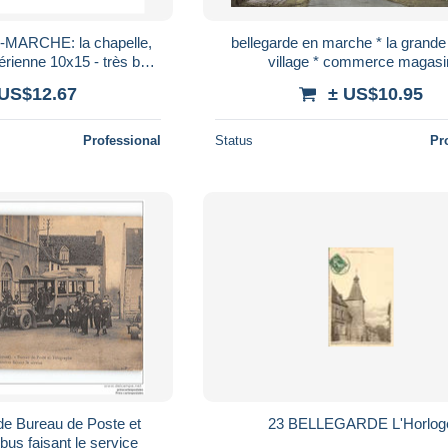
ARCHE: la chapelle,
bellegarde en marche * la grande
érienne 10x15 - très bon
village * commerce magasi
état
 US$12.67
± US$10.95
Professional
Status
Pr
de Bureau de Poste et
23 BELLEGARDE L'Horlog
us faisant le service