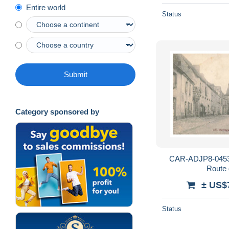
Entire world
Status
Submit
Category sponsored by
CAR-ADJP8-0453
Route
± US$
Status