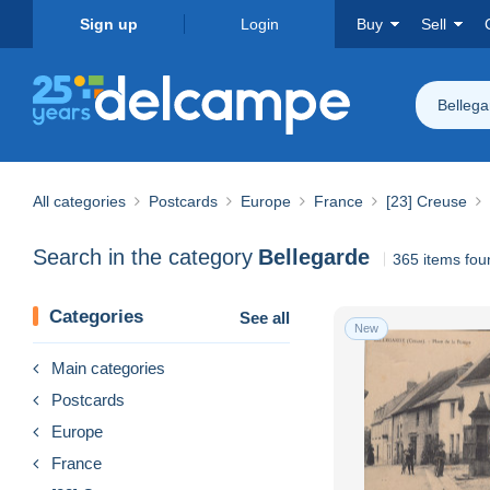
Sign up
Login
Buy
Sell
Bellega
All categories
Postcards
Europe
France
[23] Creuse
Search in the category
Bellegarde
365 items fou
Categories
See all
New
Main categories
Postcards
Europe
France