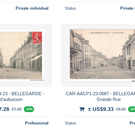
Private individual
Status
Private 
-23 - BELLEGARDE -
CAR-AACP1-23-0087 - BELLEGAR
 d'aubusson
Grande Rue
7.26
± US$9.33
€7.00
€9.00
-10%
-1
Professional
Status
Pr