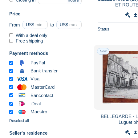
hours
ET ROUT
Price
±
From
US$
to
US$
Status
With a deal only
Free shipping
New
Payment methods
PayPal
Bank transfer
Visa
MasterCard
Bancontact
iDeal
Maestro
BELLEGARDE - La 
Deselect all
Luguet ph
±
Seller's residence