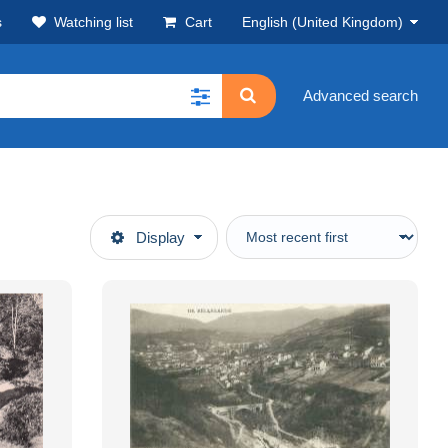
s
Watching list
Cart
English (United Kingdom)
Advanced search
Display