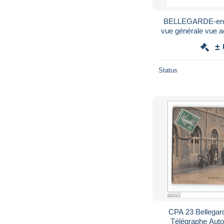
BELLEGARDE-en-M
vue générale vue a
±
Status
CPA 23 Bellegar
Télégraphe Autob