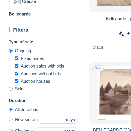
[23] Creuse
Bellegarde
Bellegarde -
Filters
±
Type of sale
Status
Ongoing
Fixed prices
Auction sales with bids
New
Auctions without bids
Auction houses
Sold
Duration
All durations
New since
days
BELLEGARDE (23
Closing in