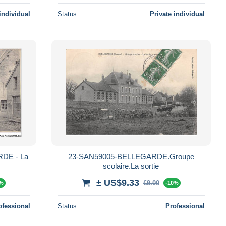
individual
Status
Private individual
DE - La
23-SAN59005-BELLEGARDE.Groupe
scolaire.La sortie
± US$9.33
€9.00
0%
-10%
ofessional
Status
Professional