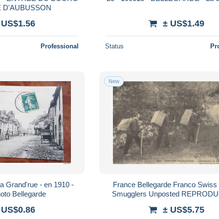
E D'AUBUSSON
 US$1.56
± US$1.49
Professional
Status
Pr
New
Grand'rue - en 1910 -
France Bellegarde Franco Swiss
oto Bellegarde
Smugglers Unposted REPROD
*YBC078
 US$0.86
± US$5.75