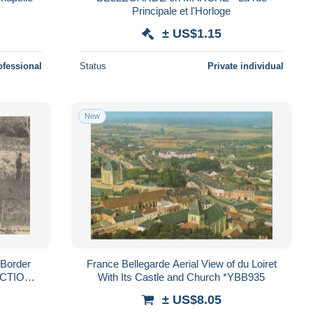
Principale et l'Horloge
± US$1.15
ofessional
Status
Private individual
New
 Border
France Bellegarde Aerial View of du Loiret
UCTION
With Its Castle and Church *YBB935
± US$8.05