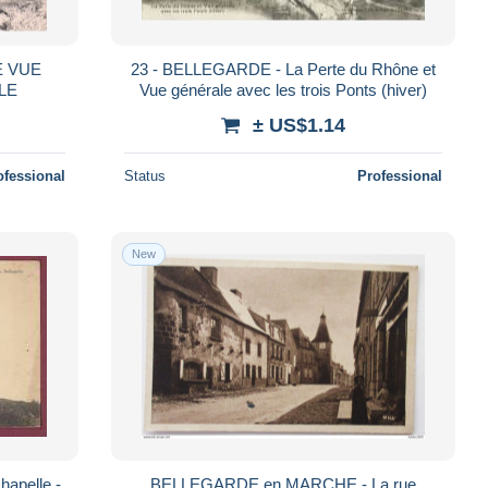
E VUE
23 - BELLEGARDE - La Perte du Rhône et
LE
Vue générale avec les trois Ponts (hiver)
± US$1.14
ofessional
Status
Professional
New
apelle -
BELLEGARDE en MARCHE - La rue