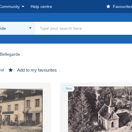
Community
Help centre
Favourite
rde
Bellegarde
nd
Add to my favourites
New