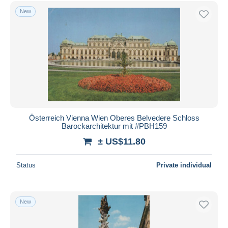
Free shipping
New
Payment methods
PayPal
Bank transfer
Visa
MasterCard
Bancontact
iDeal
Österreich Vienna Wien Oberes Belvedere Schloss
Barockarchitektur mit #PBH159
Maestro
± US$11.80
Deselect all
Seller's residence
Status
Private individual
Entire world
New