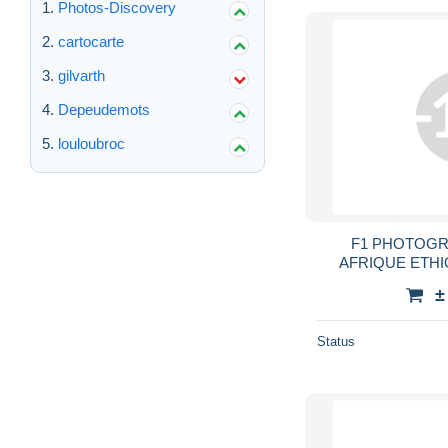
Photos-Discovery
cartocarte
gilvarth
Depeudemots
louloubroc
F1 PHOTOGR
AFRIQUE ETHI
FEMME SEIN NU
±
TRIBAL ETHNIC
Status