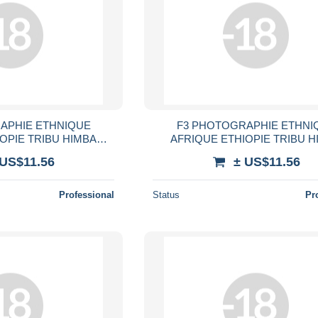
APHIE ETHNIQUE
F3 PHOTOGRAPHIE ETHNI
OPIE TRIBU HIMBA
AFRIQUE ETHIOPIE TRIBU H
IN NU TRIBAL ETHNIE
MARCHANDE FEMME SEIN NU 
 US$11.56
± US$11.56
 NACKT NUDE WOMAN
ETHNIE AFRICA NACKT NUDE
Professional
Status
Pr