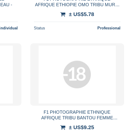
EAU -
AFRIQUE ETHIOPIE OMO TRIBU MURSI
FEMME PLATEAU SEIN NU TRIBAL
± US$5.78
TRIBE ETHNIC AFRICA NUDE WOMAN
individual
Status
Professional
F1 PHOTOGRAPHIE ETHNIQUE
AFRIQUE TRIBU BANTOU FEMME
ZOULOU ALLAITEMENT SEIN NU
± US$9.25
ETHNIE PEUPLE TRIBAL NAKED NUDE