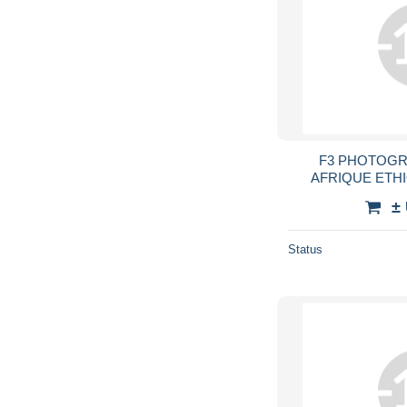
F3 PHOTOGR
AFRIQUE ETHI
JEUNE FEMME SE
±
AFRICA ETHNIC
Status