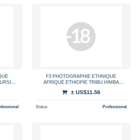
QUE
F3 PHOTOGRAPHIE ETHNIQUE
MURSI
AFRIQUE ETHIOPIE TRIBU HIMBA
TION
ENFANT ET FEMME SEIN NU TRIBAL
± US$11.56
D NUDE
ETHNIE AFRICA ETHNIC NUDE WOMAN
ofessional
Status
Professional