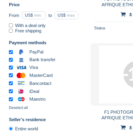
Price
AFRIQUE ETHI
FEMME PLATEAU 
±
From
US$
to
US$
TRIBAL ETHNIC
With a deal only
Status
Free shipping
Payment methods
PayPal
Bank transfer
Visa
MasterCard
Bancontact
iDeal
Maestro
Deselect all
F1 PHOTOGR
AFRIQUE ETHI
Seller's residence
ENFANT ET FEM
±
Entire world
TRIBAL ETHNIC