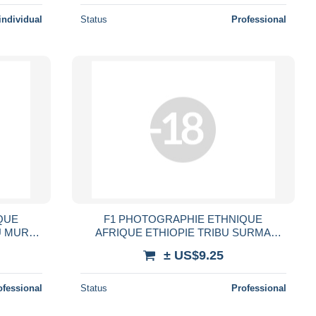
WOMAN
individual
Status
Professional
QUE
F1 PHOTOGRAPHIE ETHNIQUE
U MURSI
AFRIQUE ETHIOPIE TRIBU SURMA
PEUPLE
FEMME SEIN NU DISQUE AURICULAIRE
± US$9.25
E WOMAN
PEUPLE TRIBAL AFRICA NUDE WOMAN
ofessional
Status
Professional