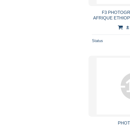
F3 PHOTOGR
AFRIQUE ETHIOP
FEMME PLATEA
±
TRIBE ETHNIC 
Status
PHOT