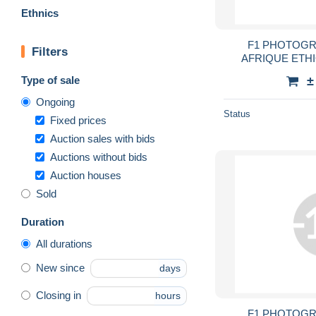
Ethnics
F1 PHOTOGR
Filters
AFRIQUE ETHI
JEUNE FEMME
Type of sale
±
TRIBAL TRIBE 
W
Ongoing
Status
Fixed prices
Auction sales with bids
Auctions without bids
Auction houses
Sold
Duration
All durations
New since
days
Closing in
hours
F1 PHOTOGR