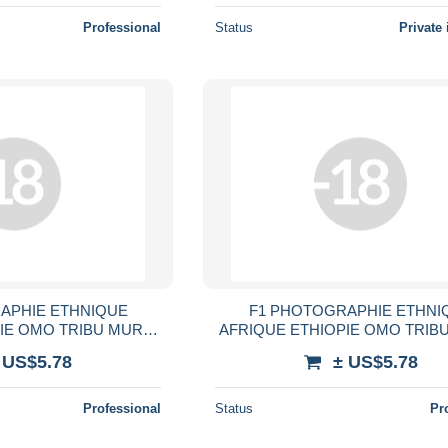
Professional
Status
Private 
APHIE ETHNIQUE
F1 PHOTOGRAPHIE ETHNI
IE OMO TRIBU MURSI
AFRIQUE ETHIOPIE OMO TRIB
ND PLATEAU PEUPLE
FEMME AU GRAND PLATEAU 
 US$5.78
± US$5.78
AFRICA TRIBE WOMAN
TRIBAL ETHNIE AFRICA TRIB
Professional
Status
Pr