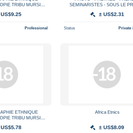
OPIE TRIBU MURSI
SEMINARISTES - SOUS LE PR
SEIN NU MUTILATION
 US$9.25
± US$2.31
 AFRICA NUDE WOMAN
Professional
Status
Private 
APHIE ETHNIQUE
Africa Etnics
OPIE TRIBU MURSI
ME PLATEAU SEIN NU
 US$5.78
± US$8.09
 AFRICA NUDE WOMAN