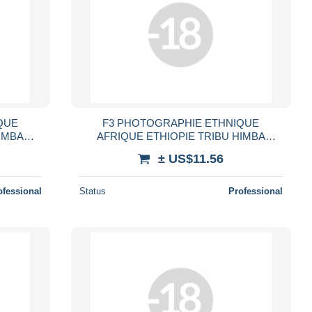
QUE
F3 PHOTOGRAPHIE ETHNIQUE
IMBA
AFRIQUE ETHIOPIE TRIBU HIMBA
TRIBAL
JEUNE FEMME SEIN NU TRIBAL ETHNIE
± US$11.56
 WOMAN
AFRICA ETHNIC NACKT NUDE WOMAN
ofessional
Status
Professional