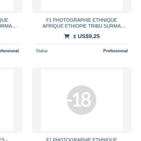
QUE
F1 PHOTOGRAPHIE ETHNIQUE
SURMA
AFRIQUE ETHIOPIE TRIBU SURMA
TUELLE
FEMME SEIN NU PEINTURE RITUELLE
± US$9.25
 WOMAN
TRIBAL ETHNIC AFRICA NUDE WOMAN
ofessional
Status
Professional
S -
F1 PHOTOGRAPHIE ETHNIQUE