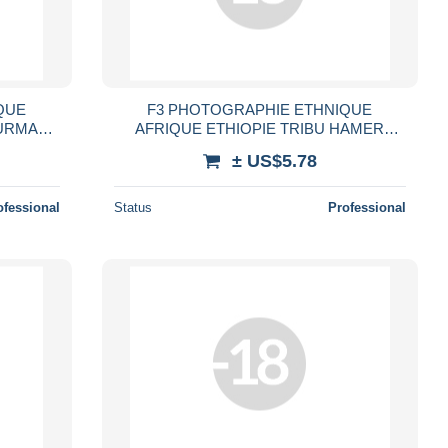
QUE
F3 PHOTOGRAPHIE ETHNIQUE
SURMA
AFRIQUE ETHIOPIE TRIBU HAMER
 ENFANT
ENFANT ET FEMME AVEC COLLIER FER
± US$5.78
 WOMAN
PEUPLE TRIBAL WOMAN ETHNIC
ETHNIE
ofessional
Status
Professional