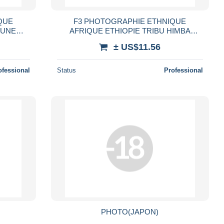
QUE
F3 PHOTOGRAPHIE ETHNIQUE
EUNE
AFRIQUE ETHIOPIE TRIBU HIMBA
THNIE
ENFANT ET FEMME SEIN NU PEUPLE
± US$11.56
D NUDE
TRIBAL ETHNIE AFRICA ETHNIC
WOMAN
ofessional
Status
Professional
PHOTO(JAPON)