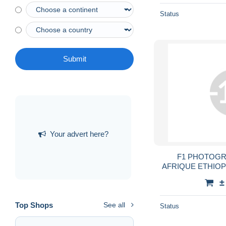
Status
Submit
Your advert here?
F1 PHOTOGR
AFRIQUE ETHIOP
FEMME AU GRA
±
TRIBAL ETHNIE 
Top Shops
See all
Status