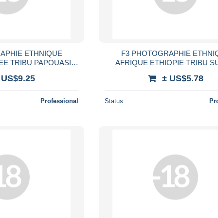
APHIE ETHNIQUE
F3 PHOTOGRAPHIE ETHNI
EE TRIBU PAPOUASIE
AFRIQUE ETHIOPIE TRIBU 
OLI SEIN NU PEUPLE
FEMME SEIN NU ALLAITEMENT
 US$9.25
± US$5.78
 ETHNIE NUDE WOMAN
TRIBAL ETHNIC AFRICA NUDE
Professional
Status
Pr