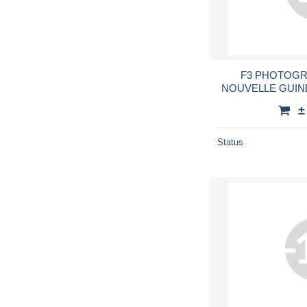
F3 PHOTOGR
NOUVELLE GUIN
FEMME PAPOU J
±
TRIBAL TRIBAL
Status