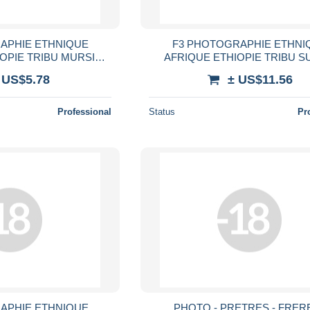
APHIE ETHNIQUE
F3 PHOTOGRAPHIE ETHNI
OPIE TRIBU MURSI
AFRIQUE ETHIOPIE TRIBU 
 SEIN NU PEUPLE
FEMME SEIN NU PEINTURE RI
 US$5.78
± US$11.56
ETHNIC AFRICA NUDE
TRIBAL ETHNIC AFRICA NUDE
OMAN
Professional
Status
Pr
APHIE ETHNIQUE
PHOTO - PRETRES - FRERE