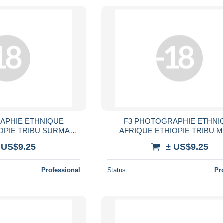
APHIE ETHNIQUE
F3 PHOTOGRAPHIE ETHNI
OPIE TRIBU SURMA
AFRIQUE ETHIOPIE TRIBU 
 PEINTURE RITUELLE
FEMME SEIN NU SCARIFICA
 US$9.25
± US$9.25
 AFRICA NUDE WOMAN
ETHNIE TRIBAL AFRICA NAKE
WOMAN
Professional
Status
Pr