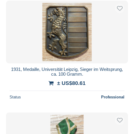
Free shipping
Payment methods
PayPal
Bank transfer
Visa
MasterCard
Bancontact
iDeal
1931, Medaille, Universität Leipzig, Sieger im Weitsprung,
ca. 100 Gramm.
Maestro
± US$80.61
Deselect all
Seller's residence
Status
Professional
Entire world