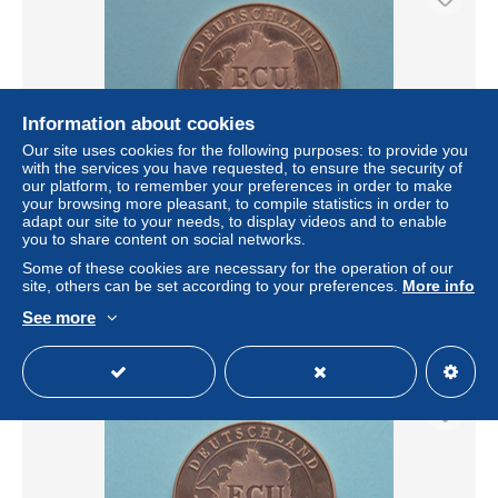
Information about cookies
Our site uses cookies for the following purposes: to provide you
with the services you have requested, to ensure the security of
our platform, to remember your preferences in order to make
your browsing more pleasant, to compile statistics in order to
adapt our site to your needs, to display videos and to enable
1992 > ECU DEUTSCHLAND - EUROPA Einigkeit / Recht
you to share content on social networks.
/ Freiheit ( for Grade, please see photo ) !
Some of these cookies are necessary for the operation of our
± US$4.34
site, others can be set according to your preferences.
More info
See more
Status
Private individual