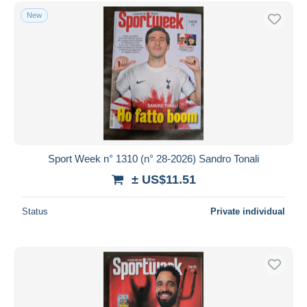
Free shipping
New
Payment methods
PayPal
Bank transfer
Visa
MasterCard
Bancontact
iDeal
Sport Week n° 1310 (n° 28-2026) Sandro Tonali
Maestro
± US$11.51
Deselect all
Status
Private individual
Seller's residence
Entire world