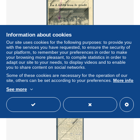
Information about cookies
Our site uses cookies for the following purposes: to provide you
with the services you have requested, to ensure the security of
°°° giornali n. 2821 - ritagli di giornale la lazio leva le tende
our platform, to remember your preferences in order to make
fuori formato °°°
your browsing more pleasant, to compile statistics in order to
± US$2.19
adapt our site to your needs, to display videos and to enable
you to share content on social networks.
Some of these cookies are necessary for the operation of our
Status
Private individual
site, others can be set according to your preferences.
More info
See more