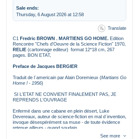
Sale ends:
Thursday, 6 August 2026 at 12:58
Translate
C1
Fredric BROWN . MARTIENS GO HOME.
Edition
Rencontre "Chefs d'Oeuvre de la Science Fiction" 1970,
RELIE
(cartonnage editeur) format 12*18 cm, 267
pages. BON ETAT,
Preface de Jacques BERGIER
Traduit de l´americain par Alain Doremieux (
Martians Go
Home ! - 1956
)
SI L'ETAT NE CONVIENT FINALEMENT PAS, JE
REPRENDS L'OUVRAGE
Enfermé dans une cabane en plein désert, Luke
Devereaux, auteur de science-fiction en mal d´invention,
invoque désespérément sa muse - de toute évidence
retenue ailleurs - quand soudain...
on frappe à la porte. Et un petit homme vert, goguenard,
See more
apostrophe Luke d´un désinvolte " Salut Toto ! ". Un