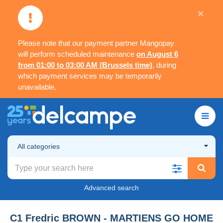
×
Please note that our payment partner Mangopay
will perform scheduled maintenance
on August 6
from 01:00 to 03:00 AM (Brussels time)
, during
which payment services may be temporarily
unavailable.
All categories
Advanced search
C1 Fredric BROWN - MARTIENS GO HOME