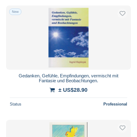
Free shipping
New
Payment methods
PayPal
Bank transfer
Visa
MasterCard
Bancontact
iDeal
Gedanken, Gefühle, Empfindungen, vermischt mit
Maestro
Fantasie und Beobachtungen.
Deselect all
± US$28.90
Seller's residence
Status
Professional
Entire world