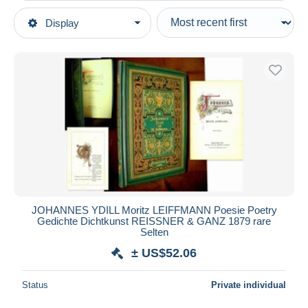
Type of sale
Display
Main categories
Ongoing
Books, Magazines, Comics
Fixed prices
German
Auction sales with bids
General Literature
Auctions without bids
Auction houses
Poems & Essays
Sold
Duration
All durations
New since
days
JOHANNES YDILL Moritz LEIFFMANN Poesie Poetry
Gedichte Dichtkunst REISSNER & GANZ 1879 rare
Closing in
hours
Selten
± US$52.06
Price
From
US$
to
US$
Status
Private individual
With a deal only