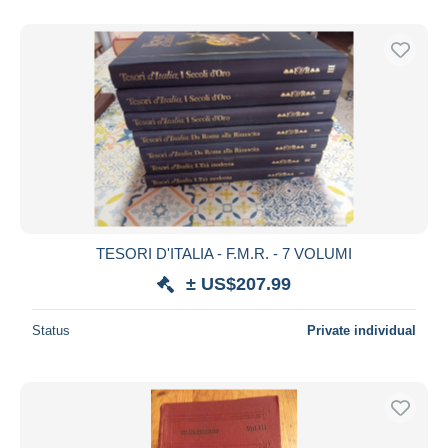
With a deal only
Free shipping
Payment methods
PayPal
Bank transfer
Visa
MasterCard
Bancontact
iDeal
TESORI D'ITALIA - F.M.R. - 7 VOLUMI
Maestro
± US$207.99
Deselect all
Status
Private individual
Seller's residence
Entire world