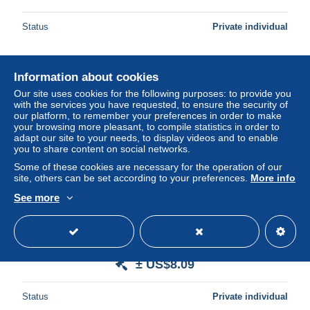
Status
Private individual
Information about cookies
Our site uses cookies for the following purposes: to provide you
with the services you have requested, to ensure the security of
our platform, to remember your preferences in order to make
your browsing more pleasant, to compile statistics in order to
adapt our site to your needs, to display videos and to enable
you to share content on social networks.
Some of these cookies are necessary for the operation of our
site, others can be set according to your preferences.
More info
See more
1989 MESSAGGERO VENETO EDIZIONE
PORDENONE Album della città Viaggio nei ricordi con le
foto dei lettori
± US$8.09
Status
Private individual