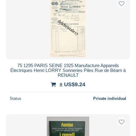
Free shipping
Payment methods
PayPal
Bank transfer
Visa
MasterCard
Bancontact
75 1295 PARIS SEINE 1925 Manufacture Appareils
iDeal
Électriques Henri LORRY Sonneries Piles Rue de Béarn à
RENAULT
Maestro
± US$9.24
Deselect all
Seller's residence
Status
Private individual
Entire world