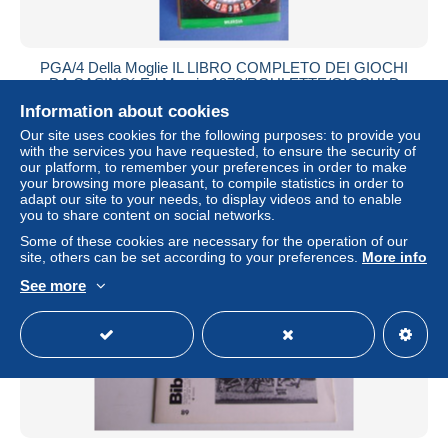
PGA/4 Della Moglie IL LIBRO COMPLETO DEI GIOCHI
DA CASINO´ Ed.Mursia 1972/ROULETTE/GIOCHI D
´AZZARDO
Information about cookies
± US$17.33
Our site uses cookies for the following purposes: to provide you
with the services you have requested, to ensure the security of
our platform, to remember your preferences in order to make
Status
Private individual
your browsing more pleasant, to compile statistics in order to
adapt our site to your needs, to display videos and to enable
you to share content on social networks.
Some of these cookies are necessary for the operation of our
site, others can be set according to your preferences.
More info
See more