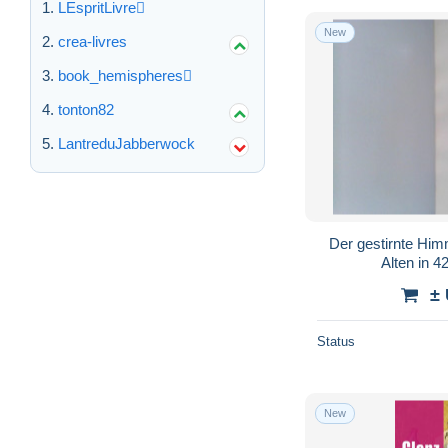
LEspritLivre
New
crea-livres
book_hemispheres
tonton82
LantreduJabberwock
Der gestirnte Himm
Alten in 4
±
Status
New