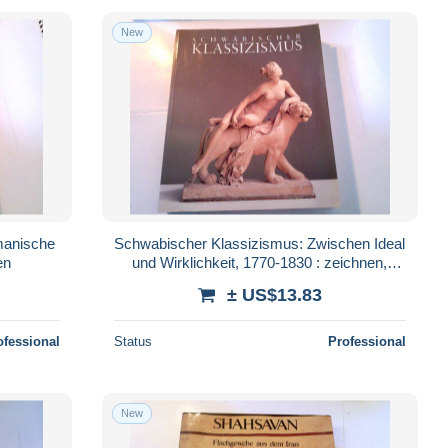
New
manische
Schwabischer Klassizismus: Zwischen Ideal
en
und Wirklichkeit, 1770-1830 : zeichnen,
malen, bilden (German Editio
± US$13.83
ofessional
Status
Professional
New