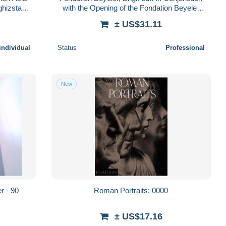
ghizstan
with the Opening of the Fondation Beyeler
41+jacket
Museum in Riehen 21st O
± US$31.11
individual
Status
Professional
New
r - 90
Roman Portraits: 0000
± US$17.16