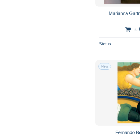
Marianna Gartn
±
Status
New
Fernando Bo