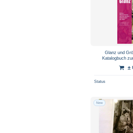
Glanz und Größ
Katalogbuch zur
Museum Schnütge
±
Status
New