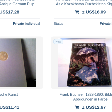
 Antique German Pulp
Asie Kazakhstan Ouzbekistan Kir
et Jul. Bagel c. 1900
Tadjikistan Turkmenistan Chine 19
 US$17.28
± US$16.09
Private individual
Status
Private 
New
sche Kunst
Frank Buchser, 1828-1890, Bilde
Abbildungen in Farbe
 US$11.41
± US$12.67