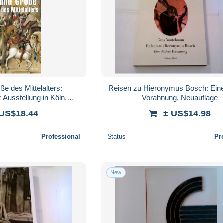
e des Mittelalters:
Reisen zu Hieronymus Bosch: Eine
 Ausstellung in Köln,
Vorahnung, Neuauflage
n, 4.11.2011-26.2.20
 US$18.44
± US$14.98
Professional
Status
Pr
New