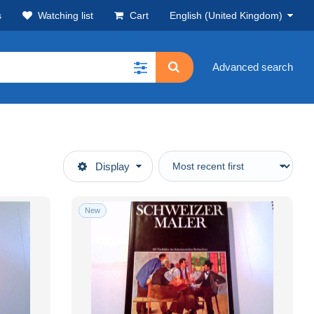
s
Watching list
Cart
English (United Kingdom)
Advanced search
Display
New