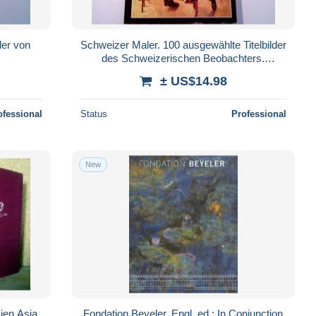
ler von
Schweizer Maler. 100 ausgewählte Titelbilder
des Schweizerischen Beobachters.
(Herausgegeben aus Anlass des 5
± US$14.98
ofessional
Status
Professional
New
ien Asia
Fondation Beyeler, Engl. ed.: In Conjunction