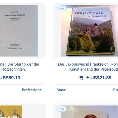
New
el: Die Sternbilder der
Der Jakobsweg in Frankreich: Ro
2 Holzschnitten.
Kunst entlang der Pilgerrout
 US$69.13
± US$21.89
Professional
Status
Pr
New