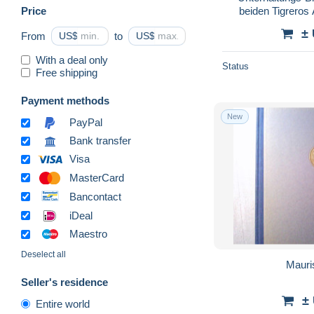
Price
beiden Tigreros
Adventure Bookl
±
From
US$
to
US$
With a deal only
Status
Free shipping
Payment methods
New
PayPal
Bank transfer
Visa
MasterCard
Bancontact
iDeal
Maestro
Deselect all
Mauri
Seller's residence
±
Entire world