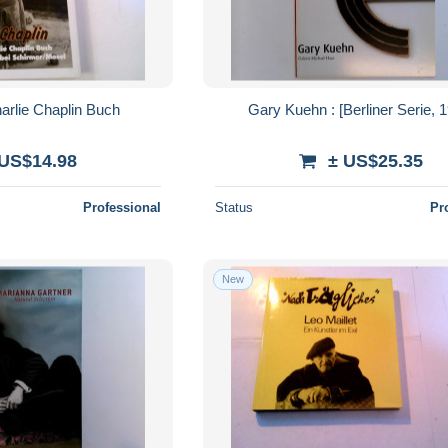
arlie Chaplin Buch
Gary Kuehn : [Berliner Serie, 
 US$14.98
± US$25.35
Professional
Status
Pr
New