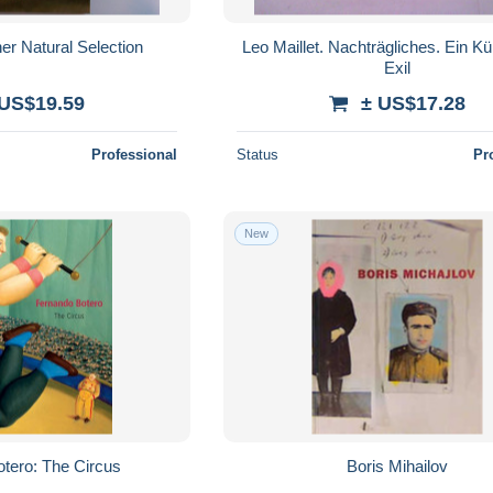
er Natural Selection
Leo Maillet. Nachträgliches. Ein Kü
Exil
 US$19.59
± US$17.28
Professional
Status
Pr
New
tero: The Circus
Boris Mihailov