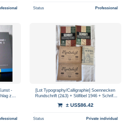
ofessional
Status
Professional
Kunst -
[Lot Typography/Calligraphie] Soennecken
hlag zur
Rundschrift (2&3) + Stilfibel 1946 + Schrift-
9
Gestaltung (1987-89)
± US$86.42
ofessional
Status
Private individual