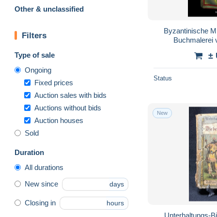
Other & unclassified
Byzantinische Mi
Filters
Buchmalerei 
Jah
Type of sale
±
Ongoing
Status
Fixed prices
Auction sales with bids
Auctions without bids
New
Auction houses
Sold
Duration
All durations
New since
days
Closing in
hours
Unterhaltungs-Bi