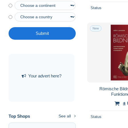
Status
New
Submit
Your advert here?
Römische Bildn
Funktion
±
Top Shops
See all
Status