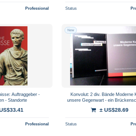
Professional
Status
Pr
New
isse: Auftraggeber -
Konvolut: 2 div. Bände Moderne 
en - Standorte
unsere Gegenwart - ein Brückensc
Schweizer Kunst seit 193
 US$33.41
± US$28.69
Professional
Status
Pr