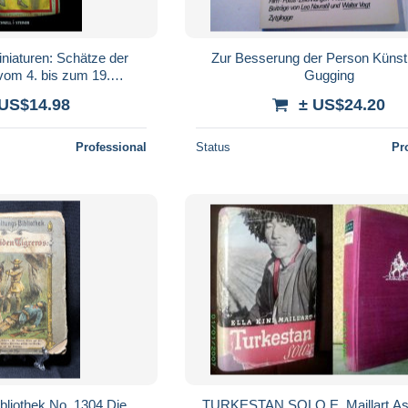
niaturen: Schätze der
Zur Besserung der Person Künst
vom 4. bis zum 19.
Gugging
rhundert
 US$14.98
± US$24.20
Professional
Status
Pr
bliothek No. 1304 Die
TURKESTAN SOLO E. Maillart As