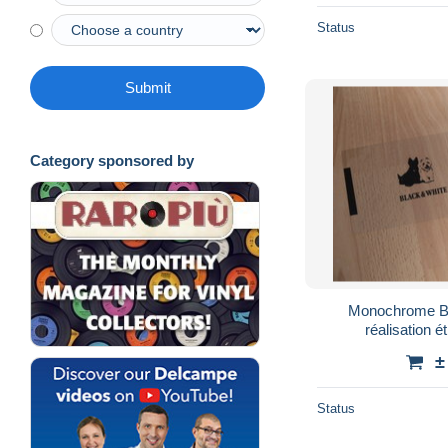
Status
Submit
Category sponsored by
Monochrome Bl
réalisation é
±
Status