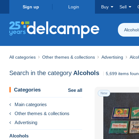
Sign up
Login
Buy
Sell
Alcohol
All categories
Other themes & collections
Advertising
Alco
Search in the category
Alcohols
5,699 items fou
Categories
See all
New
Main categories
Other themes & collections
Advertising
Alcohols