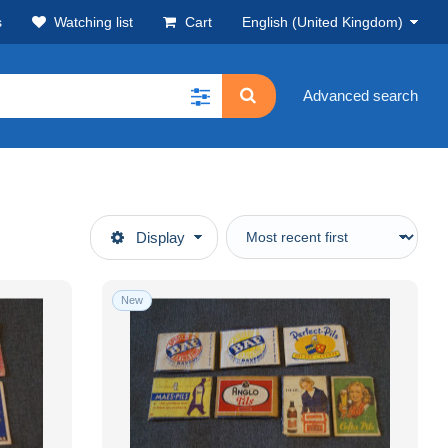
s
Watching list
Cart
English (United Kingdom)
Advanced search
Display
New