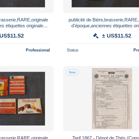
brasserie,RARE,originale
publicité de Bière,brasserie,RARE,
s étiquettes originales
d'époque,anciennes étiquettes ori
ttes ,6 pièces
d'allumettes ,6 pièces
 US$11.52
± US$11.52
Professional
Status
Pr
New
brasserie,RARE,originale
Tarif 1867 - Dépot de Thés (Com