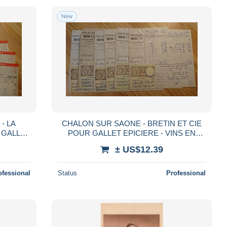
New
- LA
CHALON SUR SAONE - BRETIN ET CIE
 GALLET
POUR GALLET EPICIERE - VINS EN
MENTS
GROS - LOT DE 6 DOCUMENTS ANNEES
± US$12.39
1950
ofessional
Status
Professional