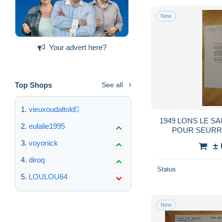
New
Your advert here?
Top Shops
See all
vieuxoudaltold
1949 LONS LE SA
eulalie1995
POUR SEURRE
MOUSSEUX DU 
voyonick
±
COM
diroq
Status
LOULOU64
New