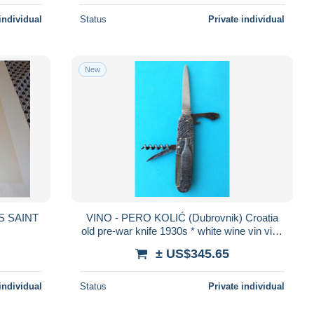
individual
Status
Private individual
New
VINO - PERO KOLIĆ (Dubrovnik) Croatia
old pre-war knife 1930s * white wine vin vino
wein Croatie Kroatien Croazia
± US$345.65
individual
Status
Private individual