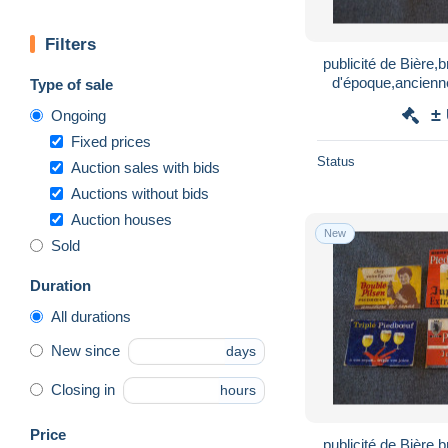
Filters
publicité de Bière,
d'époque,ancienne
Type of sale
d'allume
±
Ongoing
Fixed prices
Status
Auction sales with bids
Auctions without bids
Auction houses
New
Sold
Duration
All durations
New since
days
Closing in
hours
Price
publicité de Bière,