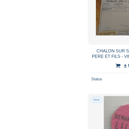
CHALON SUR S
PERE ET FILS - V
2 DOCUMEN
±
Status
New