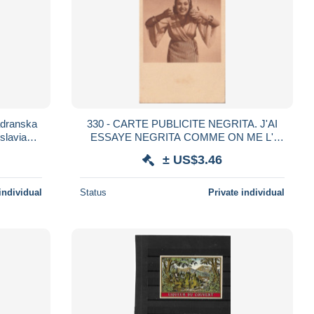
adranska
330 - CARTE PUBLICITE NEGRITA. J'AI
slavia
ESSAYE NEGRITA COMME ON ME L'
 cerveja
AVAIT RECOMMANDE.JE NE VEUX PLUS
± US$3.46
D' AUTRE RHUM . SCAN
individual
Status
Private individual