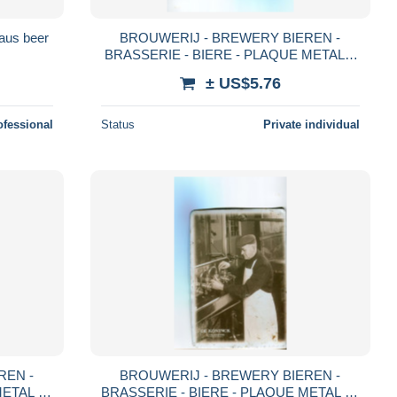
aus beer
BROUWERIJ - BREWERY BIEREN -
BRASSERIE - BIERE - PLAQUE METAL 8
X 11 - TUBORG - BLECHKARTE
± US$5.76
ofessional
Status
Private individual
REN -
BROUWERIJ - BREWERY BIEREN -
METAL 10
BRASSERIE - BIERE - PLAQUE METAL 10