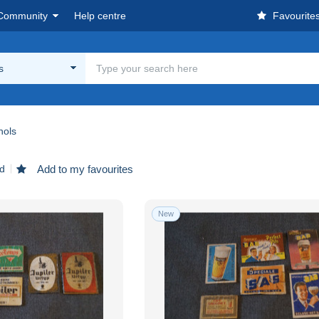
Community
Help centre
Favourite
s
hols
nd
Add to my favourites
New