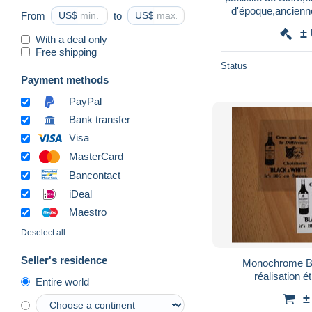
d'époque,ancienne
From
US$
to
US$
d'allume
±
With a deal only
Free shipping
Status
Payment methods
PayPal
Bank transfer
Visa
MasterCard
Bancontact
iDeal
Maestro
Deselect all
Seller's residence
Monochrome Bl
réalisation é
Entire world
±