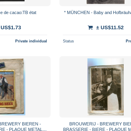
me de cacao:TB état
* MÜNCHEN - Baby and Hofbräuh
 US$1.73
± US$11.52
Private individual
Status
Pr
BREWERY BIEREN -
BROUWERIJ - BREWERY BIE
RE - PLAQUE METAL 8
BRASSERIE - BIERE - PLAQUE 