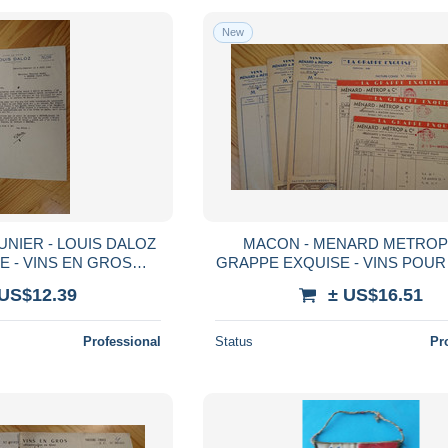
New
UNIER - LOUIS DALOZ
MACON - MENARD METROP 
 - VINS EN GROS
GRAPPE EXQUISE - VINS POUR
JURA - LETTRE DE
EPICERIE - LOT DE 6 DOCU
 US$12.39
± US$16.51
PLAINTE
ANNEES 1950
Professional
Status
Pr