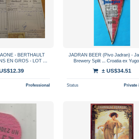
AONE - BERTHAULT
JADRAN BEER (Pivo Jadran) - J
INS EN GROS - LOT DE
Brewery Split ... Croatia ex Yugo
TS ANNEES 1950
pennant * bière bier cerveza birra
 US$12.39
± US$34.51
Professional
Status
Private 