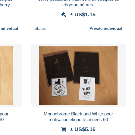
erry ....
chrysanthèmes.
± US$1.15
individual
Status
Private individual
pour
Monochrome Black and White pour
60
réalisation étiquette années 60
± US$5.16