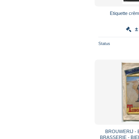
Etiquette crê
±
Status
BROUWERIJ - 
BRASSERIE - BIE