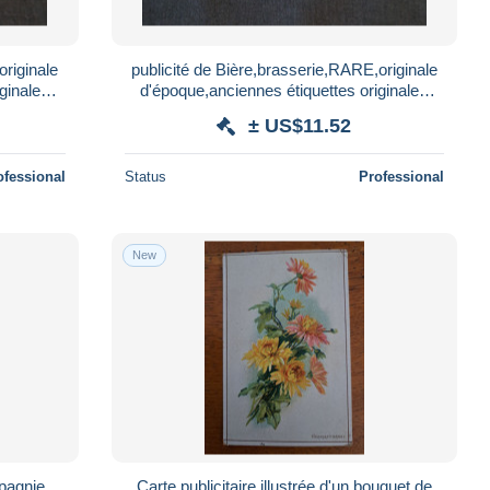
originale
publicité de Bière,brasserie,RARE,originale
ginales
d'époque,anciennes étiquettes originales
d'allumettes ,7 pièces
± US$11.52
ofessional
Status
Professional
New
pagnie
Carte publicitaire illustrée d'un bouquet de