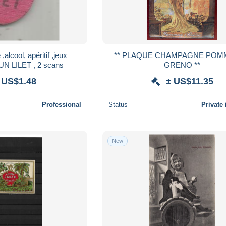
 ,alcool, apéritif ,jeux
** PLAQUE CHAMPAGNE POMMERY -
 LILET , 2 scans
GRENO **
 US$1.48
± US$11.35
Professional
Status
Private 
New