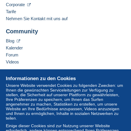
Corporate
Tarife
Nehmen Sie Kontakt mit uns auf
Community
Blog
Kalender
Forum
Videos
Hilfe
Informationen zu den Cookies
Online-Hilfe
Unsere Website verwendet Cookies zu folgenden Zwecken: um
Ihnen die gewünschten Serviceleitungen zur Verfügung zu
Auf Delcampe kaufen
stellen, die Sicherheit auf unserer Plattform zu gewährleisten,
Auf Delcampe verkaufen
Ihre Präferenzen zu speichern, um Ihnen das Surfen
angenehmer zu machen, Statistiken zu erstellen, um unsere
Eine sichere Website
Website an Ihre Bedürfnisse anzupassen, Videos anzuzeigen
und Ihnen zu ermöglichen, Inhalte in sozialen Netzwerken zu
teilen.
Einige dieser Cookies sind zur Nutzung unserer Website
erforderlich, andere können entsprechend Ihren Präferenzen