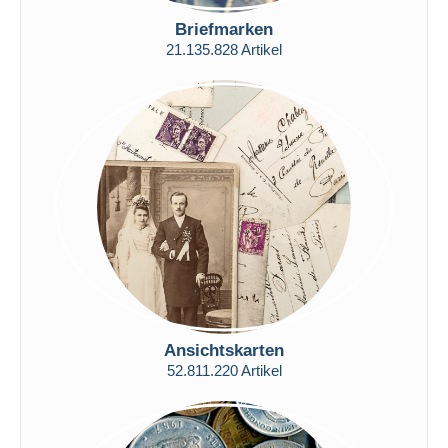
Nur ermäßigt
Briefmarken
Kostenloser Versand
21.135.828 Artikel
Zahlungsmethoden
PayPal
Banküberweisung
Visa
Mastercard
Bancontact
iDeal
Maestro
Gesamte Auswahl aufheben
Wohnsitz des Verkäufers
Ansichtskarten
Weltweit
52.811.220 Artikel