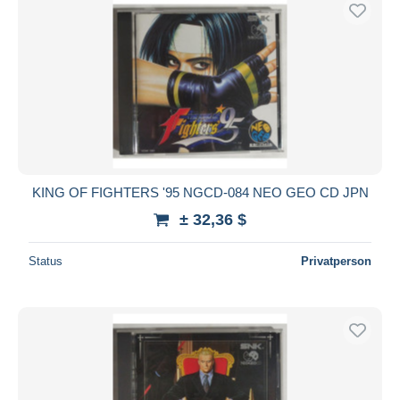
Kostenloser Versand
Zahlungsmethoden
PayPal
Banküberweisung
Visa
Mastercard
Bancontact
KING OF FIGHTERS '95 NGCD-084 NEO GEO CD JPN
iDeal
± 32,36 $
Maestro
Gesamte Auswahl aufheben
Status
Privatperson
Wohnsitz des Verkäufers
Weltweit