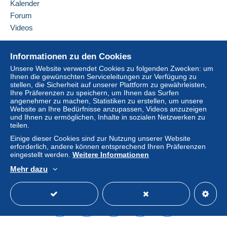
Kalender
Forum
Videos
Hilfe
Informationen zu den Cookies
Online-Hilfe
Unsere Website verwendet Cookies zu folgenden Zwecken: um
Ihnen die gewünschten Serviceleitungen zur Verfügung zu
Auf Delcampe kaufen
stellen, die Sicherheit auf unserer Plattform zu gewährleisten,
Auf Delcampe verkaufen
Ihre Präferenzen zu speichern, um Ihnen das Surfen
angenehmer zu machen, Statistiken zu erstellen, um unsere
Eine sichere Website
Website an Ihre Bedürfnisse anzupassen, Videos anzuzeigen
und Ihnen zu ermöglichen, Inhalte in sozialen Netzwerken zu
teilen.
Einige dieser Cookies sind zur Nutzung unserer Website
erforderlich, andere können entsprechend Ihren Präferenzen
eingestellt werden.
Weitere Informationen
Mehr dazu
Deutsch
USD
Standardmodus
America