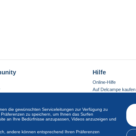
unity
Hilfe
Online-Hilfe
r
Auf Delcampe kaufen
Auf Delcampe verkau
Eine sichere Website
en die gewünschten Serviceleitungen zur Verfügung zu
hre Präferenzen zu speichern, um Ihnen das Surfen
ite an Ihre Bedürfnisse anzupassen, Videos anzuzeigen und
ndardmodus
lich, andere können entsprechend Ihren Präferenzen