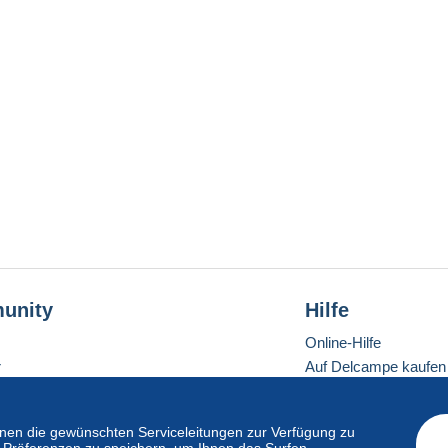
unity
Hilfe
Online-Hilfe
r
Auf Delcampe kaufen
Auf Delcampe verkau
Eine sichere Website
en die gewünschten Serviceleitungen zur Verfügung zu