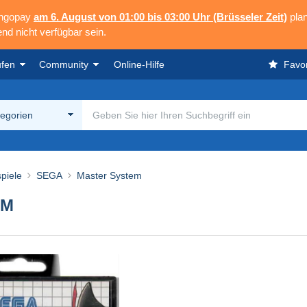
angopay
am 6. August von 01:00 bis 03:00 Uhr (Brüsseler Zeit)
plan
nd nicht verfügbar sein.
ufen
Community
Online-Hilfe
Favor
tegorien
piele
SEGA
Master System
EM