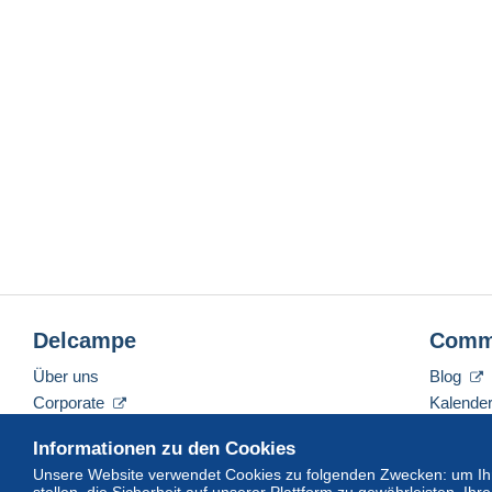
Delcampe
Comm
Über uns
Blog
Corporate
Kalende
Tarife
Forum
Informationen zu den Cookies
Nehmen Sie Kontakt mit uns auf
Videos
Unsere Website verwendet Cookies zu folgenden Zwecken: um Ihn