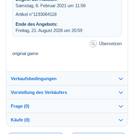
Samstag, 6. Februar 2021 um 11:56
Artikel n°1193064118
Ende des Angebots:
Freitag, 21. August 2026 um 20:59
Übersetzen
original game
Verkaufsbedingungen
Vorstellung des Verkäufers
Versand nach:
Die Liste der Länder einsehen
Frage (0)
elvis031267
100%
(11166x)
Direkte Übergabe:
Käufe (0)
Ja
Shop
Versand: