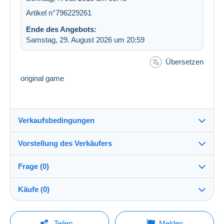
Artikel n°796229261
Ende des Angebots:
Samstag, 29. August 2026 um 20:59
Übersetzen
original game
Verkaufsbedingungen
Vorstellung des Verkäufers
Versand nach:
Die Liste der Länder einsehen
Frage (0)
elvis031267
100%
(11166x)
Direkte Übergabe:
Käufe (0)
Ja
Shop
Versand:
Vorkasse
Um eine Frage stellen zu können, müssen Sie
Letzte Aktualisierung: 13:24:57
Teilen
Melden