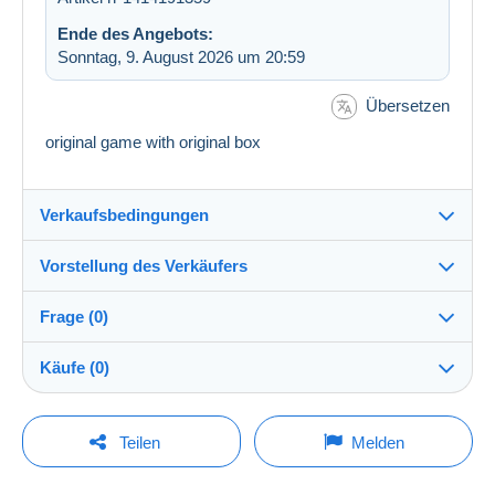
Ende des Angebots:
Sonntag, 9. August 2026 um 20:59
Übersetzen
original game with original box
Verkaufsbedingungen
Vorstellung des Verkäufers
Versand nach:
Die Liste der Länder einsehen
Frage (0)
elvis031267
100%
(11165x)
Direkte Übergabe:
Käufe (0)
Ja
Shop
Versand:
Vorkasse
Um eine Frage stellen zu können, müssen Sie
Letzte Aktualisierung: 04:03:45
Teilen
Melden
eingeloggt sein.
Mitglied seit:
Kosten:
04.04.2007
Zu Lasten des Käufers
Derzeit ist noch kein Kauf getätigt worden. Seien Sie