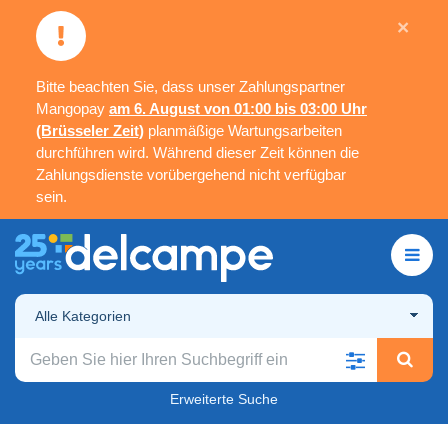
×
Bitte beachten Sie, dass unser Zahlungspartner
Mangopay
am 6. August von 01:00 bis 03:00 Uhr
(Brüsseler Zeit)
planmäßige Wartungsarbeiten
durchführen wird. Während dieser Zeit können die
Zahlungsdienste vorübergehend nicht verfügbar
sein.
Alle Kategorien
Erweiterte Suche