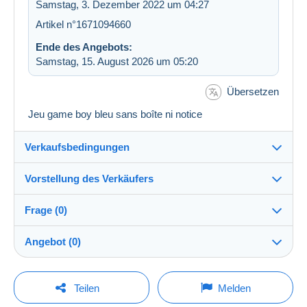
Samstag, 3. Dezember 2022 um 04:27
Artikel n°1671094660
Ende des Angebots:
Samstag, 15. August 2026 um 05:20
Übersetzen
Jeu game boy bleu sans boîte ni notice
Verkaufsbedingungen
Vorstellung des Verkäufers
Verkaufsbedingungen im Detail
Frage (0)
Versand
lounat
100%
(11470x)
Versand nach Zahlung innerhalb von 14 Tagen
Angebot (0)
Shop
Versandkosten:
Der Verkauf wird um eine Minute verlängert, wenn
Um eine Frage stellen zu können, müssen Sie
weniger als eine Minute vor Ablauf der Frist ein
Teilen
Melden
Lieferzone 1
Gebot abgegeben wird.
eingeloggt sein.
Mitglied seit: