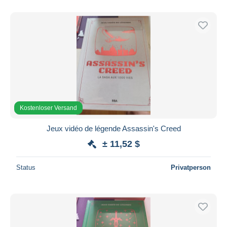
Nur ermäßigt
Kostenloser Versand
Zahlungsmethoden
PayPal
Banküberweisung
Visa
Mastercard
Kostenloser Versand
Bancontact
iDeal
Jeux vidéo de légende Assassin's Creed
Maestro
± 11,52 $
Gesamte Auswahl aufheben
Status
Privatperson
Wohnsitz des Verkäufers
Weltweit