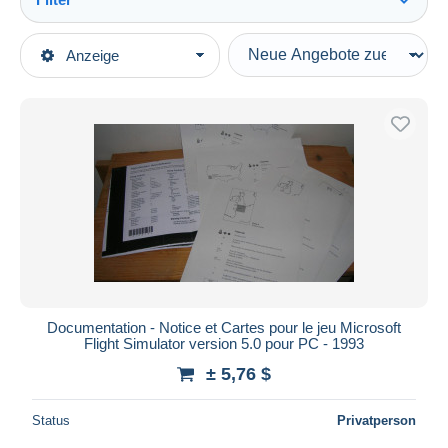
Alles sehen
Art der Verkäufe
Anzeige
Hauptkategorien
Laufende Angebote
Videospielen
Festpreise
…-2000 Retrogaming
Auktionen mit Geboten
Videospiele
Auktionen ohne Gebote
Auktionshäuser
Literatur und Anleitungen
Verkauft
Dauer
Alle Laufzeiten
Neu seit
Tage(n)
Documentation - Notice et Cartes pour le jeu Microsoft
Flight Simulator version 5.0 pour PC - 1993
Endet in
Stunde(n)
± 5,76 $
Preis
Status
Privatperson
Von
bis
$
$