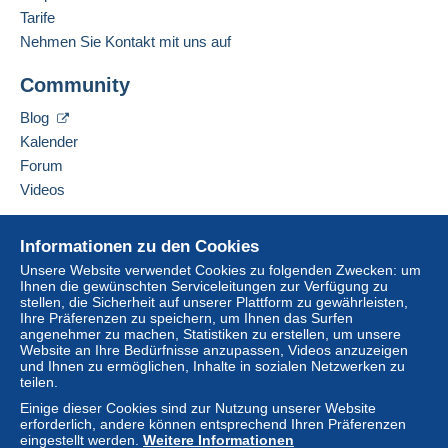
Tarife
Nehmen Sie Kontakt mit uns auf
Community
Blog
Kalender
Forum
Videos
Hilfe
Informationen zu den Cookies
Online-Hilfe
Unsere Website verwendet Cookies zu folgenden Zwecken: um
Ihnen die gewünschten Serviceleitungen zur Verfügung zu
Auf Delcampe kaufen
stellen, die Sicherheit auf unserer Plattform zu gewährleisten,
Auf Delcampe verkaufen
Ihre Präferenzen zu speichern, um Ihnen das Surfen
angenehmer zu machen, Statistiken zu erstellen, um unsere
Eine sichere Website
Website an Ihre Bedürfnisse anzupassen, Videos anzuzeigen
und Ihnen zu ermöglichen, Inhalte in sozialen Netzwerken zu
teilen.
Einige dieser Cookies sind zur Nutzung unserer Website
erforderlich, andere können entsprechend Ihren Präferenzen
eingestellt werden.
Weitere Informationen