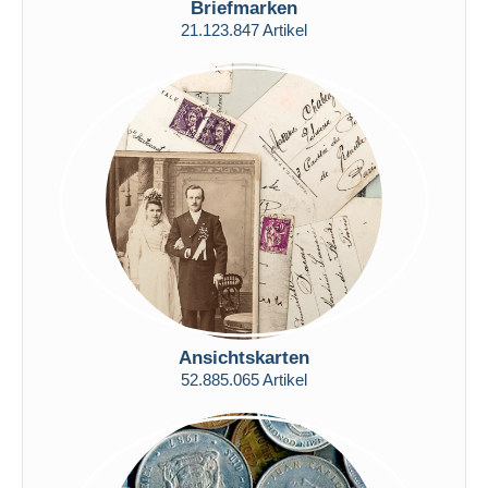
Briefmarken
Kostenloser Versand
21.123.847 Artikel
Zahlungsmethoden
PayPal
Banküberweisung
Visa
Mastercard
Bancontact
iDeal
Maestro
Gesamte Auswahl aufheben
Wohnsitz des Verkäufers
Ansichtskarten
Weltweit
52.885.065 Artikel