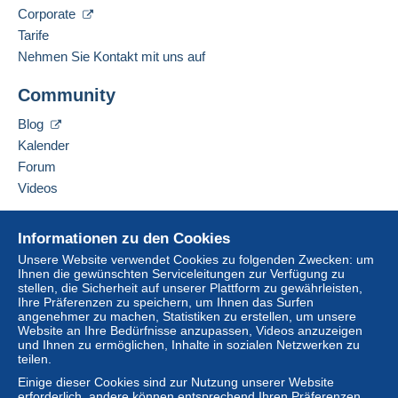
Corporate
Tarife
Nehmen Sie Kontakt mit uns auf
Community
Blog
Kalender
Forum
Videos
Hilfe
Informationen zu den Cookies
Online-Hilfe
Unsere Website verwendet Cookies zu folgenden Zwecken: um
Ihnen die gewünschten Serviceleitungen zur Verfügung zu
Auf Delcampe kaufen
stellen, die Sicherheit auf unserer Plattform zu gewährleisten,
Auf Delcampe verkaufen
Ihre Präferenzen zu speichern, um Ihnen das Surfen
angenehmer zu machen, Statistiken zu erstellen, um unsere
Eine sichere Website
Website an Ihre Bedürfnisse anzupassen, Videos anzuzeigen
und Ihnen zu ermöglichen, Inhalte in sozialen Netzwerken zu
teilen.
Einige dieser Cookies sind zur Nutzung unserer Website
erforderlich, andere können entsprechend Ihren Präferenzen