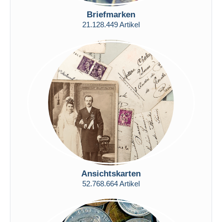
Nur ermäßigt
Briefmarken
Kostenloser Versand
21.128.449 Artikel
Zahlungsmethoden
PayPal
Banküberweisung
Visa
Mastercard
Bancontact
iDeal
Maestro
Gesamte Auswahl aufheben
Wohnsitz des Verkäufers
Ansichtskarten
Weltweit
52.768.664 Artikel