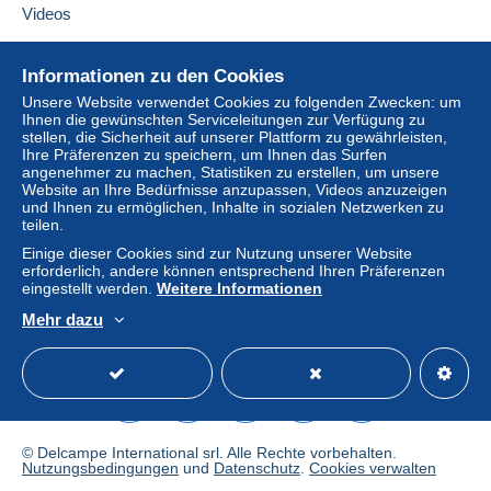
Lieferzone 2
Videos
Hilfe
Lieferzone 3
Informationen zu den Cookies
Online-Hilfe
Unsere Website verwendet Cookies zu folgenden Zwecken: um
Um auf die Lieferinformationen
Ihnen die gewünschten Serviceleitungen zur Verfügung zu
Diese Zone enthält
ein Land
.
Auf Delcampe kaufen
zugreifen zu können, müssen Sie
stellen, die Sicherheit auf unserer Plattform zu gewährleisten,
Mitglied sein und sich einloggen.
Auf Delcampe verkaufen
Ihre Präferenzen zu speichern, um Ihnen das Surfen
Versandoption
angenehmer zu machen, Statistiken zu erstellen, um unsere
Eine sichere Website
Einlogg
Anmeld
Website an Ihre Bedürfnisse anzupassen, Videos anzuzeigen
en
en
Zahlung per:
und Ihnen zu ermöglichen, Inhalte in sozialen Netzwerken zu
teilen.
Brief (Standardformat/Kleinbrief)
Einige dieser Cookies sind zur Nutzung unserer Website
erforderlich, andere können entsprechend Ihren Präferenzen
1,70 €
eingestellt werden.
Weitere Informationen
Mehr dazu
Brief (Großformat/Großbrief)
Deutsch
USD
Standardmodus
America
2,70 €
Zahlungsbedingungen:
Alle Zahlungen erfolgen per
Kredit-/Debitkarte
oder
© Delcampe International srl. Alle Rechte vorbehalten.
Nutzungsbedingungen
und
Datenschutz
.
Cookies verwalten
anhand einer Überweisung auf Ihr Guthaben. Es dürfen