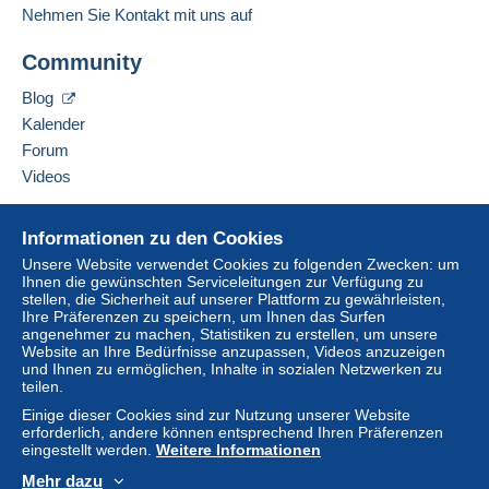
Nehmen Sie Kontakt mit uns auf
Scheck oder Banküberweisung direkt auf ein
Bankkonto des Verkäufers getätigt werden.
Diesen Verkäufer zu den Favoriten hinzufügen
Community
Verkäufer kontaktieren
Der Käufer nutzt die von Delcampe auf der Seite
Diesen Verkäufer zu meiner schwarzen Liste
"
Meine Käufe: Zu zahlen
" zur Verfügung stehenden
Blog
hinzufügen
Zahlungsmethoden.
Kalender
Forum
Eine Zahlung, die nicht über
das in die Website
integrierte Zahlungssystem erfolgt
wird dem
Videos
Käufer vom Verkäufer erstattet. Ein nicht bezahlter
Kauf kann Konsequenzen für das Konto des
Hilfe
Informationen zu den Cookies
Käufers nach sich ziehen.
Online-Hilfe
Unsere Website verwendet Cookies zu folgenden Zwecken: um
Sollten die Verkaufsbedingungen des Verkäufers
Ihnen die gewünschten Serviceleitungen zur Verfügung zu
Auf Delcampe kaufen
stellen, die Sicherheit auf unserer Plattform zu gewährleisten,
Klauseln enthalten, die sich auf die Zahlung
Auf Delcampe verkaufen
Ihre Präferenzen zu speichern, um Ihnen das Surfen
beziehen, sind diese Klauseln als nichtig zu
angenehmer zu machen, Statistiken zu erstellen, um unsere
Eine sichere Website
betrachten. Es gelten ausschließlich die
Website an Ihre Bedürfnisse anzupassen, Videos anzuzeigen
Zahlungsbedingungen der Delcampe-Website, wie
und Ihnen zu ermöglichen, Inhalte in sozialen Netzwerken zu
teilen.
sie in den
Nutzungsbedingungen
definiert sind.
Einige dieser Cookies sind zur Nutzung unserer Website
Käufe müssen, nachdem der Verkäufer die
erforderlich, andere können entsprechend Ihren Präferenzen
Endabrechnung geschickt hat, innerhalb von
14
eingestellt werden.
Weitere Informationen
Tagen
bezahlt werden.
Mehr dazu