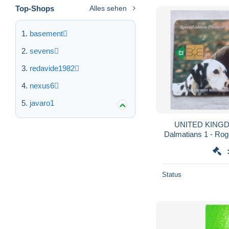
Top-Shops
Alles sehen
basement
sevens
redavide1982
nexus6
javaro1
UNITED KINGDO
Dalmatians 1 - Ro
Status