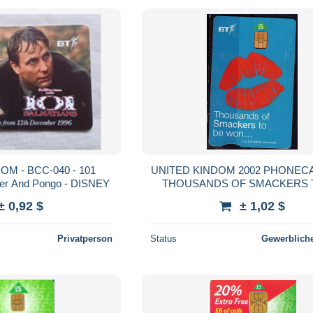
M - BCC-040 - 101
UNITED KINDOM 2002 PHONEC
ger And Pongo - DISNEY
THOUSANDS OF SMACKERS 
WON CARD WITH CHIP USED
± 0,92 $
± 1,02 $
Privatperson
Status
Gewerbliche