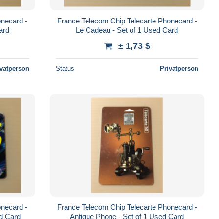
onecard -
France Telecom Chip Telecarte Phonecard -
ard
Le Cadeau - Set of 1 Used Card
± 1,73 $
ivatperson
Status
Privatperson
onecard -
France Telecom Chip Telecarte Phonecard -
d Card
Antique Phone - Set of 1 Used Card