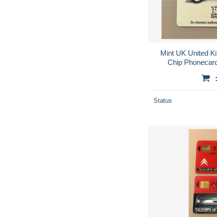
Mint UK United K
Chip Phonecard
Dalmatians Dognapp
Status