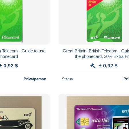
sh Telecom - Guide to use
Great Britain: British Telecom - Gui
phonecard
the phonecard, 20% Extra F
± 0,92 $
± 0,92 $
Privatperson
Status
Pr