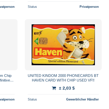
ivatperson
Status
Privatperson
om Chip
UNITED KINDOM 2000 PHONECARDS BT
initive
HAVEN CARD WITH CHIP USED VF!!
± 2,03 $
ivatperson
Status
Gewerblicher Händler