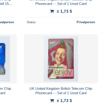
ell 150
Phonecard - - Set of 1 Used Card
s
± 1,73 $
ivatperson
Status
Privatperson
om Chip
UK United Kingdom British Telecom Chip
d Card
Phonecard - - Set of 1 Used Card
± 1,73 $