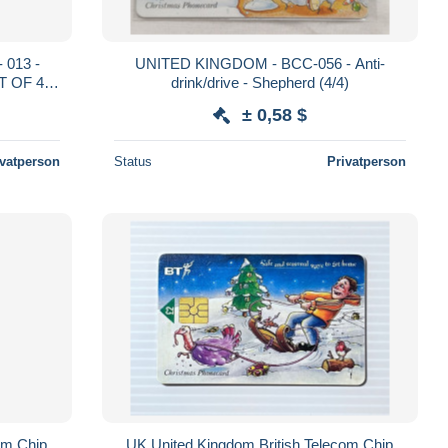
 013 -
UNITED KINGDOM - BCC-056 - Anti-
T OF 4
drink/drive - Shepherd (4/4)
± 0,58 $
ivatperson
Status
Privatperson
om Chip
UK United Kingdom British Telecom Chip