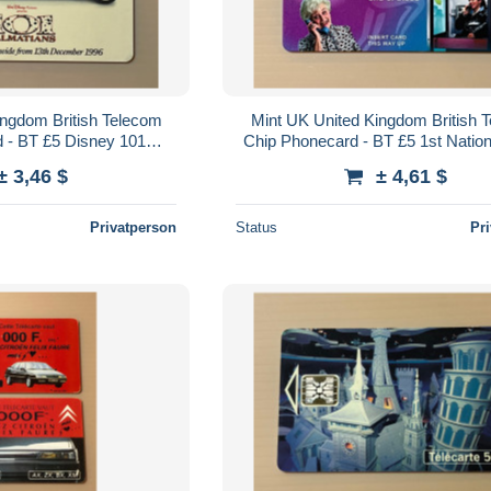
ingdom British Telecom
Mint UK United Kingdom British 
 - BT £5 Disney 101
Chip Phonecard - BT £5 1st Nation
ed - Set of 1 Mint Card
with this … - Set of 1 Mint C
± 3,46 $
± 4,61 $
Privatperson
Status
Pr