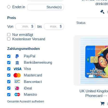
drink/dr
Endet in
Stunde(n)
Preis
Status
Von
bis
$
$
Nur ermäßigt
Kostenloser Versand
Zahlungsmethoden
PayPal
Banküberweisung
Visa
Mastercard
Bancontact
iDeal
UK United Kingdo
Maestro
Ph
Gesamte Auswahl aufheben