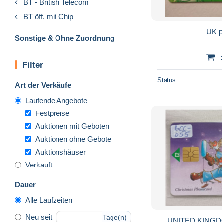
BT - British Telecom
BT öff. mit Chip
UK p
Sonstige & Ohne Zuordnung
Filter
Status
Art der Verkäufe
Laufende Angebote
Festpreise
Auktionen mit Geboten
Auktionen ohne Gebote
Auktionshäuser
Verkauft
Dauer
Alle Laufzeiten
Neu seit
Tage(n)
UNITED KINGDOM