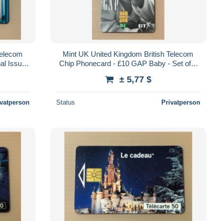
Telecom
Mint UK United Kingdom British Telecom
al Issue
Chip Phonecard - £10 GAP Baby - Set of 1
ard
Mint Card
± 5,77 $
ivatperson
Status
Privatperson