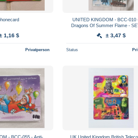
honecard
UNITED KINGDOM - BCC-010 -
Dragons Of Summer Flame - SE
CARDS
± 1,16 $
± 3,47 $
Privatperson
Status
Pr
 - BCC-055 - Anti-
UK United Kingdom British Telec