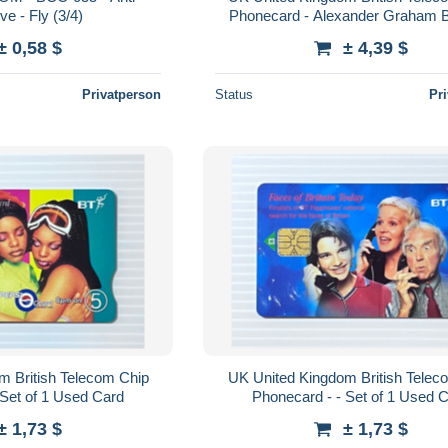
ive - Fly (3/4)
Phonecard - Alexander Graham B
Years - Set of 2 Used Card
± 0,58 $
± 4,39 $
Privatperson
Status
Pr
m British Telecom Chip
UK United Kingdom British Telec
onecard - - Set of 1 Used Card
Phonecard - - Set of 1 Use
± 1,73 $
± 1,73 $