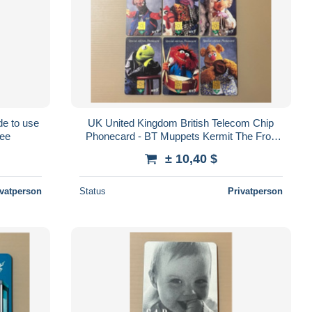
de to use
UK United Kingdom British Telecom Chip
ree
Phonecard - BT Muppets Kermit The Frog
Peggy Rizzo Gonzo … - Set of 6 Used
± 10,40 $
Cards
ivatperson
Status
Privatperson