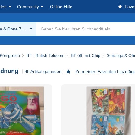
ufen
Community
Online-Hilfe
Favor
ge & Ohne Zuordnung
 Königreich
BT - British Telecom
BT öff. mit Chip
Sonstige & O
rdnung
48 Artikel gefunden
Zu meinen Favoriten hinzufüg