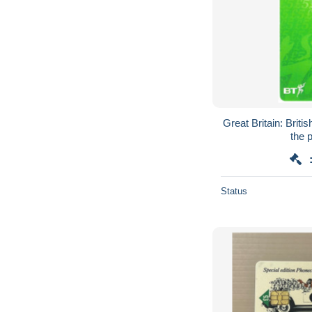
Great Britain: Briti
the 
Status