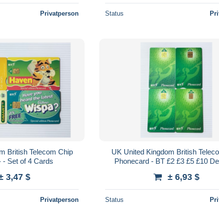
Privatperson
Status
Pr
m British Telecom Chip
UK United Kingdom British Telec
Phonecard - - Set of 4 Cards
Phonecard - BT £2 £3 £5 £10 Def
Issue - Set of 4 Cards
± 3,47 $
± 6,93 $
Privatperson
Status
Pr