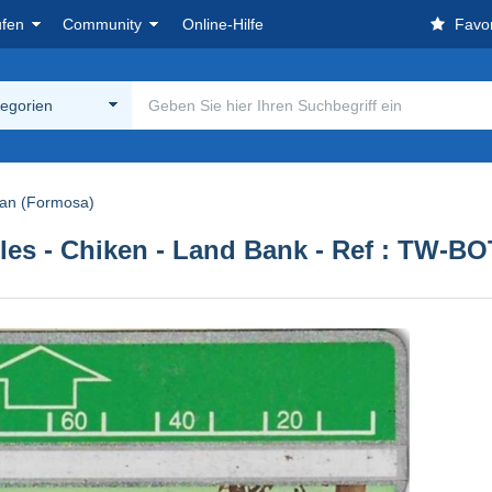
ufen
Community
Online-Hilfe
Favor
tegorien
an (Formosa)
ules - Chiken - Land Bank - Ref : TW-B