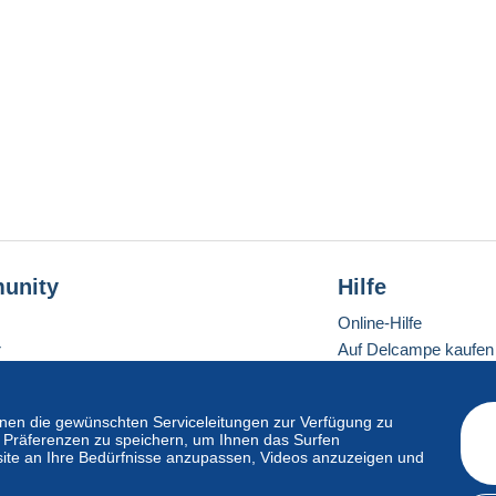
unity
Hilfe
Online-Hilfe
r
Auf Delcampe kaufen
Auf Delcampe verkau
Eine sichere Website
en die gewünschten Serviceleitungen zur Verfügung zu
hre Präferenzen zu speichern, um Ihnen das Surfen
ite an Ihre Bedürfnisse anzupassen, Videos anzuzeigen und
ndardmodus