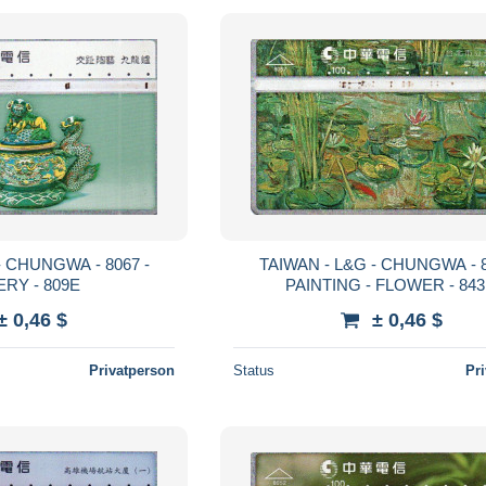
- CHUNGWA - 8067 -
TAIWAN - L&G - CHUNGWA - 8
RY - 809E
PAINTING - FLOWER - 84
± 0,46 $
± 0,46 $
Privatperson
Status
Pr