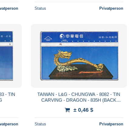
ivatperson
Status
Privatperson
3 - TIN
TAIWAN - L&G - CHUNGWA - 8082 - TIN
G
CARVING - DRAGON - 835H (BACK
DAMAGED)
± 0,46 $
ivatperson
Status
Privatperson