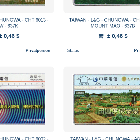
CHUNGWA - CHT 6013 -
TAIWAN - L&G - CHUNGWA - CHT
W - 637K
MOUNT MAO - 637B
± 0,46 $
± 0,46 $
Privatperson
Status
Pr
CHUNGWA - CHT 6002 -
TAIWAN - L&G - CHUNGWA - A8