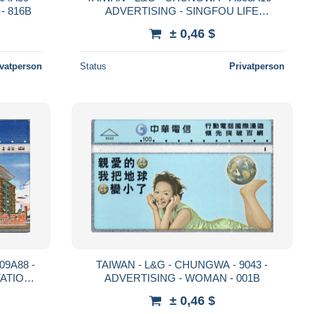
- 816B
ADVERTISING - SINGFOU LIFE
INSURANCE - 815F
± 0,46 $
ivatperson
Status
Privatperson
09A88 -
TAIWAN - L&G - CHUNGWA - 9043 -
ATION -
ADVERTISING - WOMAN - 001B
± 0,46 $