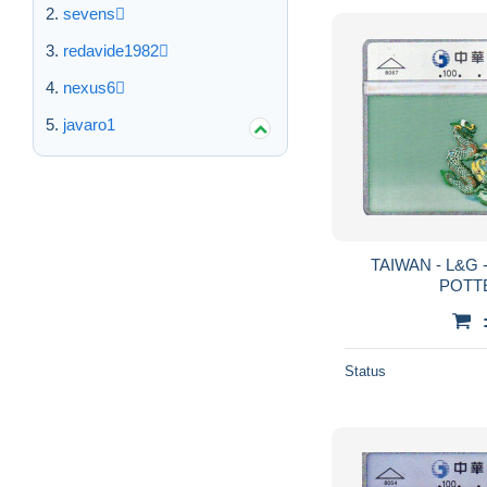
sevens
redavide1982
nexus6
javaro1
TAIWAN - L&G 
POTTE
Status