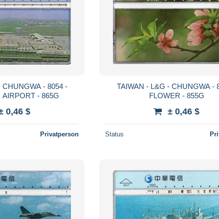
- CHUNGWA - 8054 -
TAIWAN - L&G - CHUNGWA - 8
AIRPORT - 865G
FLOWER - 855G
± 0,46 $
± 0,46 $
Privatperson
Status
Pr