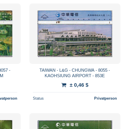
057 -
TAIWAN - L&G - CHUNGWA - 8055 -
3M
KAOHSIUNG AIRPORT - 853E
± 0,46 $
ivatperson
Status
Privatperson