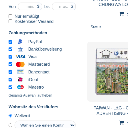
CHUNGWA LOV
Von
bis
$
$
Nur ermäßigt
Kostenloser Versand
Status
Zahlungsmethoden
PayPal
Banküberweisung
Visa
Mastercard
Bancontact
iDeal
Maestro
Gesamte Auswahl aufheben
Wohnsitz des Verkäufers
TAIWAN - L&G - 
ADVERTISING 
Weltweit
CARE C