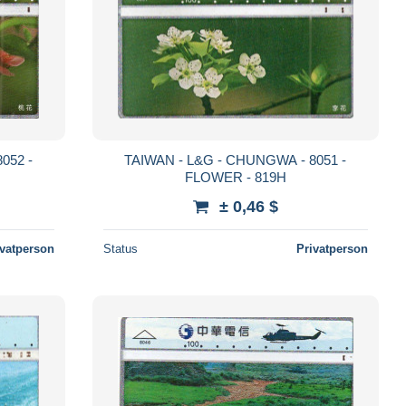
052 -
TAIWAN - L&G - CHUNGWA - 8051 -
FLOWER - 819H
± 0,46 $
ivatperson
Status
Privatperson