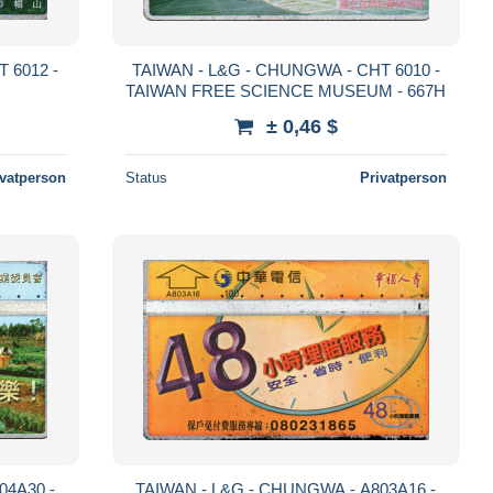
 6012 -
TAIWAN - L&G - CHUNGWA - CHT 6010 -
TAIWAN FREE SCIENCE MUSEUM - 667H
± 0,46 $
ivatperson
Status
Privatperson
04A30 -
TAIWAN - L&G - CHUNGWA - A803A16 -