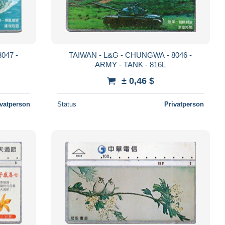
047 -
TAIWAN - L&G - CHUNGWA - 8046 -
ARMY - TANK - 816L
± 0,46 $
ivatperson
Status
Privatperson