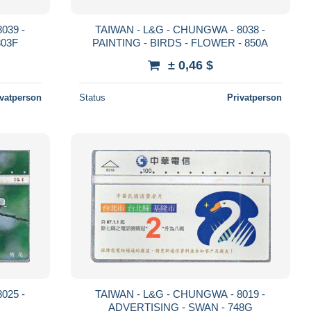
039 -
TAIWAN - L&G - CHUNGWA - 8038 -
803F
PAINTING - BIRDS - FLOWER - 850A
± 0,46 $
ivatperson
Status
Privatperson
025 -
TAIWAN - L&G - CHUNGWA - 8019 -
ADVERTISING - SWAN - 748G