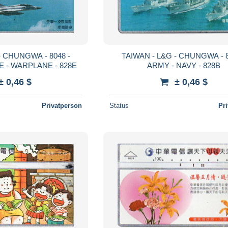
- CHUNGWA - 8048 -
TAIWAN - L&G - CHUNGWA - 8
E - WARPLANE - 828E
ARMY - NAVY - 828B
± 0,46 $
± 0,46 $
Privatperson
Status
Pr