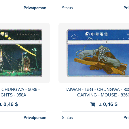
Privatperson
Status
Pr
- CHUNGWA - 9036 -
TAIWAN - L&G - CHUNGWA - 808
IGHTS - 958A
CARVING - MOUSE - 836
± 0,46 $
± 0,46 $
Privatperson
Status
Pr