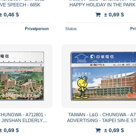
E SPEECH - 665K
HAPPY HOLIDAY IN THE PARK 
± 0,46 $
± 0,69 $
Privatperson
Status
Pr
CHUNGWA - A712801 -
TAIWAN - L&G - CHUNGWA - A7
- JINSHAN ELDERLY
ADVERTISING - TAIPEI SIN-E ST
ENTER- 724B
734D
± 0,69 $
± 0,69 $