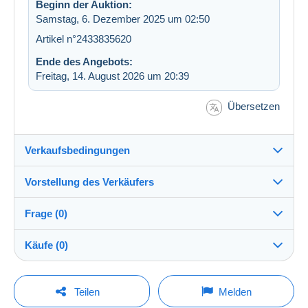
Beginn der Auktion:
Samstag, 6. Dezember 2025 um 02:50
Artikel n°2433835620
Ende des Angebots:
Freitag, 14. August 2026 um 20:39
Übersetzen
Verkaufsbedingungen
Vorstellung des Verkäufers
Versand nach:
Die Liste der Länder einsehen
Frage (0)
basement
100%
(33070x)
Direkte Übergabe:
Käufe (0)
Ja
PRO
Shop
Versand:
Vorkasse
Um eine Frage stellen zu können, müssen Sie
Letzte Aktualisierung: 02:54:09
Teilen
Melden
eingeloggt sein.
Nachname:
Kosten: