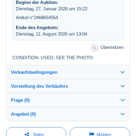
Beginn der Auktion:
Dienstag, 27. Januar 2026 um 15:22
Artikel n°2468654564
Ende des Angebots:
Dienstag, 11. August 2026 um 13:04
Übersetzen
CONDITION: USED, SEE THE PHOTO
Verkaufsbedingungen
Vorstellung des Verkäufers
Versand nach:
Die Liste der Länder einsehen
Frage (0)
gabinagy
100%
(24090x)
Versand:
Angebot (0)
Vorkasse
Shop
Kosten:
Der Verkauf wird um eine Minute verlängert, wenn
Zu Lasten des Käufers
Um eine Frage stellen zu können, müssen Sie
weniger als eine Minute vor Ablauf der Frist ein
Teilen
Melden