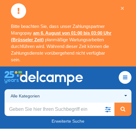
×
Bitte beachten Sie, dass unser Zahlungspartner
Mangopay
am 6. August von 01:00 bis 03:00 Uhr
(Brüsseler Zeit)
planmäßige Wartungsarbeiten
durchführen wird. Während dieser Zeit können die
Zahlungsdienste vorübergehend nicht verfügbar
sein.
Alle Kategorien
Erweiterte Suche