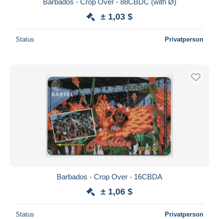
Barbados - Crop Over - 88CBDC (with Ø)
± 1,03 $
Status
Privatperson
Barbados - Crop Over - 16CBDA
± 1,06 $
Status
Privatperson