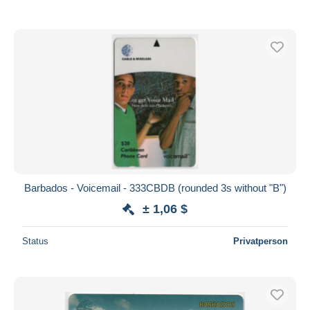
Barbados - Voicemail - 333CBDB (rounded 3s without "B")
± 1,06 $
Status
Privatperson