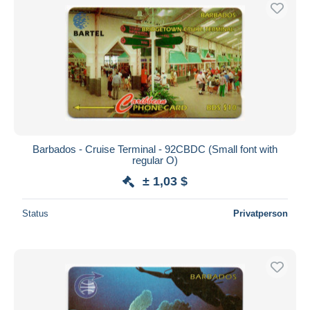
Kostenloser Versand
Zahlungsmethoden
PayPal
Banküberweisung
Visa
Mastercard
Bancontact
Barbados - Cruise Terminal - 92CBDC (Small font with
iDeal
regular O)
Maestro
± 1,03 $
Gesamte Auswahl aufheben
Status
Privatperson
Wohnsitz des Verkäufers
Weltweit