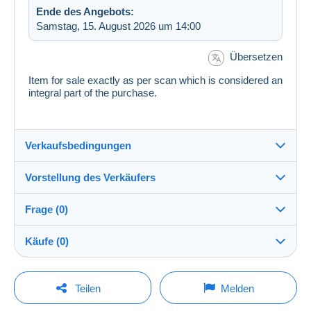
Ende des Angebots:
Samstag, 15. August 2026 um 14:00
Übersetzen
Item for sale exactly as per scan which is considered an
integral part of the purchase.
Verkaufsbedingungen
Vorstellung des Verkäufers
Verkaufsbedingungen im Detail
Frage (0)
Versand
redavide1982
100%
(7456x)
Versand nach Zahlung innerhalb von 14 Tagen
Käufe (0)
Shop
Direkte Übergabe:
Ja
Um eine Frage stellen zu können, müssen Sie
Letzte Aktualisierung: 14:52:58
Teilen
Melden
eingeloggt sein.
Mitglied seit:
Versandkosten: