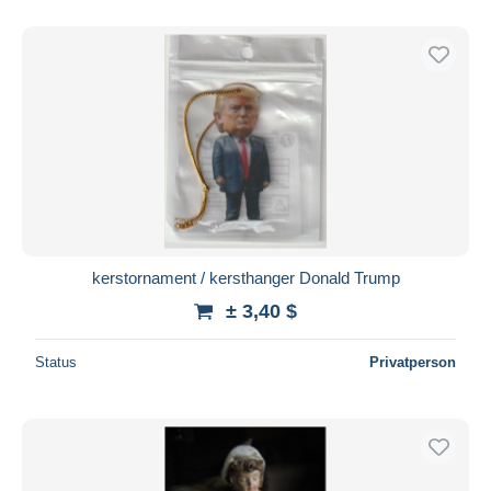
Nur ermäßigt
Kostenloser Versand
Zahlungsmethoden
PayPal
Banküberweisung
Visa
Mastercard
Bancontact
iDeal
kerstornament / kersthanger Donald Trump
Maestro
± 3,40 $
Gesamte Auswahl aufheben
Status
Privatperson
Wohnsitz des Verkäufers
Weltweit