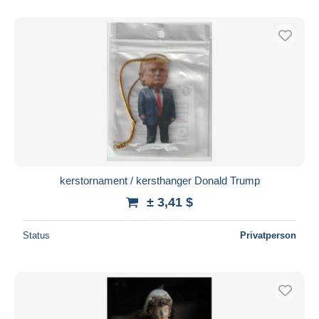
Nur ermäßigt
Kostenloser Versand
Zahlungsmethoden
PayPal
Banküberweisung
Visa
Mastercard
Bancontact
iDeal
kerstornament / kersthanger Donald Trump
Maestro
± 3,41 $
Gesamte Auswahl aufheben
Status
Privatperson
Wohnsitz des Verkäufers
Weltweit