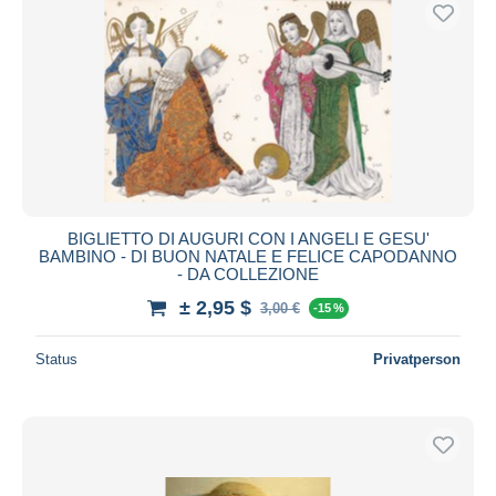
Kostenloser Versand
Zahlungsmethoden
PayPal
Banküberweisung
Visa
Mastercard
Bancontact
BIGLIETTO DI AUGURI CON I ANGELI E GESU'
iDeal
BAMBINO - DI BUON NATALE E FELICE CAPODANNO
- DA COLLEZIONE
Maestro
± 2,95 $
Gesamte Auswahl aufheben
3,00 €
-15 %
Wohnsitz des Verkäufers
Status
Privatperson
Weltweit