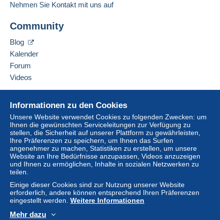
Nehmen Sie Kontakt mit uns auf
Zahlungsoptionen können Sie
PayPal
verwenden, eine
Adresse des Unternehmens:
Kredit-/Debitkarte
hinzufügen oder eine
Überweisung
Rodolphe Bailly
Community
auf Ihr Guthaben
vornehmen. Es dürfen keine
13 rue des mésanges
Zahlungen per Scheck oder Banküberweisung direkt auf
70000
MONTIGNY LES VESOUL
Blog
ein Bankkonto des Verkäufers getätigt werden.
Frankreich
Kalender
Der Käufer nutzt die von Delcampe auf der Seite "
Meine
Forum
Käufe: Zu zahlen
" zur Verfügung stehenden
Diesen Verkäufer zu den Favoriten hinzufügen
Videos
Verkäufer kontaktieren
Zahlungsmethoden.
Diesen Verkäufer zu meiner schwarzen Liste
Hilfe
Eine Zahlung, die nicht über
das in die Website
hinzufügen
Informationen zu den Cookies
integrierte Zahlungssystem erfolgt
wird dem Käufer
Online-Hilfe
Unsere Website verwendet Cookies zu folgenden Zwecken: um
vom Verkäufer erstattet. Ein nicht bezahlter Kauf kann
Ihnen die gewünschten Serviceleitungen zur Verfügung zu
Auf Delcampe kaufen
Konsequenzen für das Konto des Käufers nach sich
stellen, die Sicherheit auf unserer Plattform zu gewährleisten,
Auf Delcampe verkaufen
ziehen.
Ihre Präferenzen zu speichern, um Ihnen das Surfen
angenehmer zu machen, Statistiken zu erstellen, um unsere
Eine sichere Website
Sollten die Verkaufsbedingungen des Verkäufers
Website an Ihre Bedürfnisse anzupassen, Videos anzuzeigen
und Ihnen zu ermöglichen, Inhalte in sozialen Netzwerken zu
Klauseln enthalten, die sich auf die Zahlung beziehen,
teilen.
sind diese Klauseln als nichtig zu betrachten. Es gelten
Einige dieser Cookies sind zur Nutzung unserer Website
ausschließlich die Zahlungsbedingungen der Delcampe-
erforderlich, andere können entsprechend Ihren Präferenzen
Website, wie sie in den
Nutzungsbedingungen
definiert
eingestellt werden.
Weitere Informationen
sind.
Mehr dazu