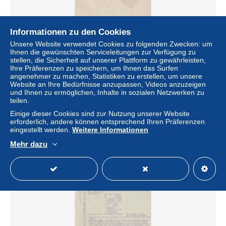
Informationen zu den Cookies
Unsere Website verwendet Cookies zu folgenden Zwecken: um
Ihnen die gewünschten Serviceleitungen zur Verfügung zu
stellen, die Sicherheit auf unserer Plattform zu gewährleisten,
75- PARIS- LETTRE EN TETE VVE F. GODART- MAISO
Ihre Präferenzen zu speichern, um Ihnen das Surfen
F. GODART-24 AVENUE MONTAIGNE
angenehmer zu machen, Statistiken zu erstellen, um unsere
± 15,02 $
Website an Ihre Bedürfnisse anzupassen, Videos anzuzeigen
und Ihnen zu ermöglichen, Inhalte in sozialen Netzwerken zu
teilen.
Status
Gewerblicher Händler
Einige dieser Cookies sind zur Nutzung unserer Website
erforderlich, andere können entsprechend Ihren Präferenzen
eingestellt werden.
Weitere Informationen
Mehr dazu