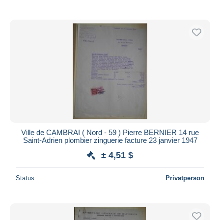
Nur ermäßigt
Kostenloser Versand
Zahlungsmethoden
PayPal
Banküberweisung
Visa
Mastercard
Bancontact
iDeal
Ville de CAMBRAI ( Nord - 59 ) Pierre BERNIER 14 rue
Maestro
Saint-Adrien plombier zinguerie facture 23 janvier 1947
Gesamte Auswahl aufheben
± 4,51 $
Wohnsitz des Verkäufers
Status
Privatperson
Weltweit