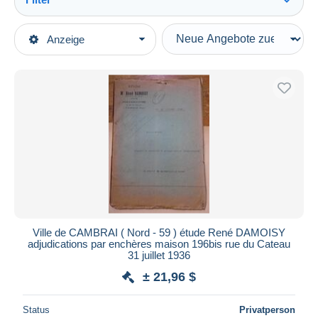
Alles sehen
Art der Verkäufe
Anzeige
Hauptkategorien
Laufende Angebote
Alte Papiere
Festpreise
Rechnungen
Auktionen mit Geboten
Frankreich
Auktionen ohne Gebote
Auktionshäuser
Straßenhandel und Kleingewerbe
Verkauft
Dauer
Alle Laufzeiten
Neu seit
Tage(n)
Ville de CAMBRAI ( Nord - 59 ) étude René DAMOISY
adjudications par enchères maison 196bis rue du Cateau
Endet in
Stunde(n)
31 juillet 1936
± 21,96 $
Preis
Von
bis
$
$
Status
Privatperson